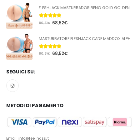
FLESHJACK MASTURBADOR RENO GOLD GOLDEN BOY BUTT
5.00
Su 5
68,52
€
80,61
€
MASTURBATORE FLESHJACK CADE MADDOX ALPHA BUTT
5.00
Su 5
68,52
€
80,61
€
SEGUICI SU:
METODI DI PAGAMENTO
Email: info@feelingss.it