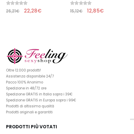
0
Su 5
0
Su 5
22,28
€
12,85
€
26,21
€
15,12
€
Oltre 12.000 prodotti!
Assistenza disponibile 24/7
Pacco 100% Anonimo
Spedizione in 48/72 ore
Spedizione GRATIS in Italia sopra i 39€
Spedizione GRATIS in Europa sopra i 99€
Prodotti di altissima qualità
Prodotti originali e garantiti
PRODOTTI PIÙ VOTATI