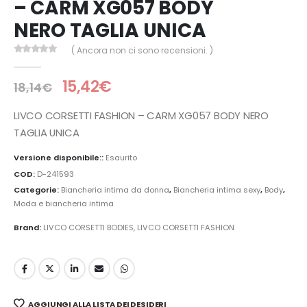
– CARM XG057 BODY
NERO TAGLIA UNICA
( Ancora non ci sono recensioni. )
0
Di 5
15,42
€
18,14
€
LIVCO CORSETTI FASHION – CARM XG057 BODY NERO
TAGLIA UNICA
Versione disponibile::
Esaurito
COD:
D-241593
Categorie:
Biancheria intima da donna
,
Biancheria intima sexy
,
Body
,
Moda e biancheria intima
Brand:
LIVCO CORSETTI BODIES
,
LIVCO CORSETTI FASHION
AGGIUNGI ALLA LISTA DEI DESIDERI