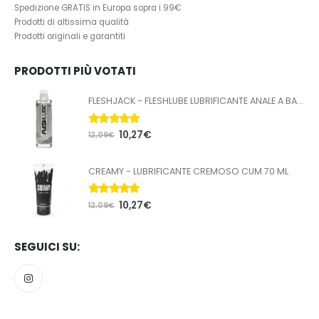
Spedizione GRATIS in Europa sopra i 99€
Prodotti di altissima qualità
Prodotti originali e garantiti
PRODOTTI PIÙ VOTATI
FLESHJACK - FLESHLUBE LUBRIFICANTE ANALE A BASE ACQUA 100 ML
5.00
Su 5
10,27
€
12,09
€
CREAMY - LUBRIFICANTE CREMOSO CUM 70 ML
5.00
Su 5
10,27
€
12,09
€
SEGUICI SU: