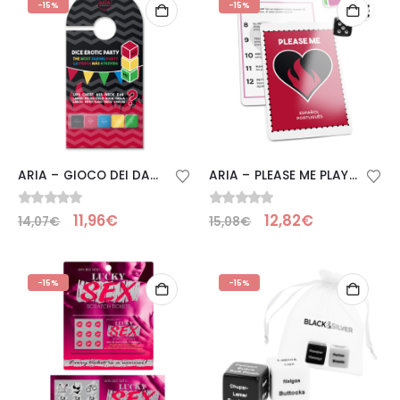
-15%
-15%
ARIA – GIOCO DEI DADI FESTA EROTICA
ARIA – PLEASE ME PLAY XXX
0
Su 5
0
Su 5
11,96
€
12,82
€
14,07
€
15,08
€
-15%
-15%