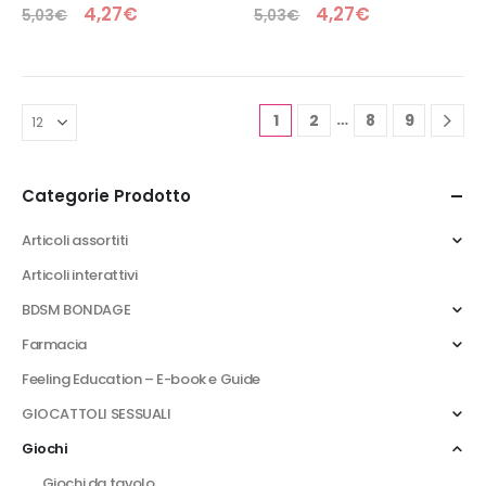
0
Su 5
0
Su 5
4,27
€
4,27
€
5,03
€
5,03
€
…
1
2
8
9
Categorie Prodotto
Articoli assortiti
Articoli interattivi
BDSM BONDAGE
Farmacia
Feeling Education – E-book e Guide
GIOCATTOLI SESSUALI
Giochi
Giochi da tavolo