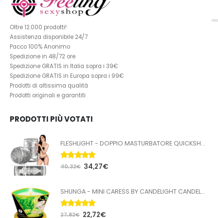
Oltre 12.000 prodotti!
Assistenza disponibile 24/7
Pacco 100% Anonimo
Spedizione in 48/72 ore
Spedizione GRATIS in Italia sopra i 39€
Spedizione GRATIS in Europa sopra i 99€
Prodotti di altissima qualità
Prodotti originali e garantiti
PRODOTTI PIÙ VOTATI
FLESHLIGHT - DOPPIO MASTURBATORE QUICKSHOT STOYA
5.00
Su 5
34,27
€
40,32
€
SHUNGA - MINI CARESS BY CANDELIGHT CANDELA DA MASSAGGIO T VERDE 170 ML
5.00
Su 5
22,72
€
27,82
€