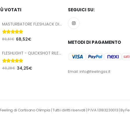
IÙ VOTATI
SEGUICI SU:
MASTURBATORE FLESHJACK DIEGO SANS SEX MACHINE BUTT
5.00
Su 5
68,52
€
80,61
€
METODI DI PAGAMENTO
FLESHLIGHT - QUICKSHOT RILEY REID UTOPIA COMPATTA
5.00
Su 5
34,25
€
40,28
€
Email: info@feelingss.it
eling di Cartisano Olimpia | Tutti i diritti riservati | P.IVA 13183230013 |
By F