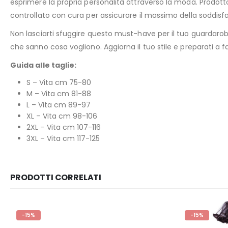
esprimere la propria personalità attraverso la moda. Prodot
controllato con cura per assicurare il massimo della soddisf
Non lasciarti sfuggire questo must-have per il tuo guardaro
che sanno cosa vogliono. Aggiorna il tuo stile e preparati a fa
Guida alle taglie:
S – Vita cm 75-80
M – Vita cm 81-88
L – Vita cm 89-97
XL – Vita cm 98-106
2XL – Vita cm 107-116
3XL – Vita cm 117-125
PRODOTTI CORRELATI
-15%
-15%