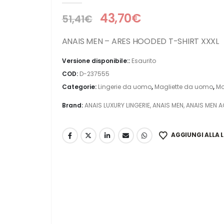
43,70
€
51,41
€
ANAIS MEN – ARES HOODED T-SHIRT XXXL
Versione disponibile::
Esaurito
COD:
D-237555
Categorie:
Lingerie da uomo
,
Magliette da uomo
,
Mo
Brand:
ANAIS LUXURY LINGERIE
,
ANAIS MEN
,
ANAIS MEN 
AGGIUNGI ALLA L