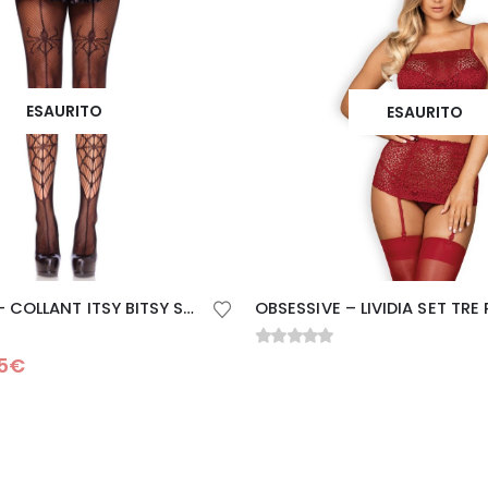
ESAURITO
ESAURITO
LEG AVENUE – COLLANT ITSY BITSY SPIDER
0
Su 5
5
€