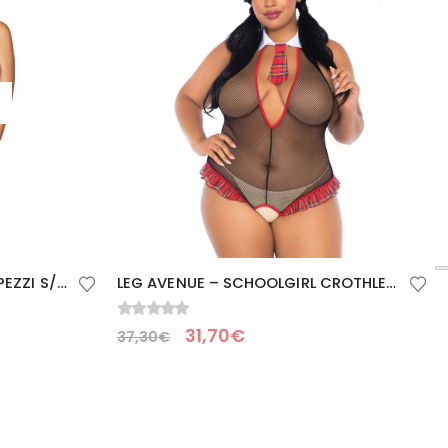
OBSESSIVE – LIVIDIA SET TRE PEZZI S/M
LEG AVENUE – SCHOOLGIRL CROTHLESS FITNESS TEDDY PLUS TAGLIA
0
Su 5
31,70
€
37,30
€