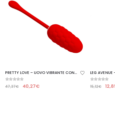
PRETTY LOVE – UOVO VIBRANTE CON TEXTURE MARINA RICARICABILE ROSSA
0
Su 5
0
Su 5
12,8
40,27
€
15,12
€
47,37
€