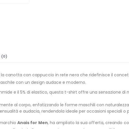
 (0)
, la canotta con cappuccio in rete nera che ridefinisce il concet
e maschile con un design audace e moderno.
mmide e il 5% di elastico, questa t-shirt offre una sensazione di m
tamente al corpo, enfatizzando le forme maschili con naturalezza
ensualità e audacia, rendendola ideale per occasioni speciali o 
l marchio
Anais for Men
, ha ampliato la sua offerta, creando 