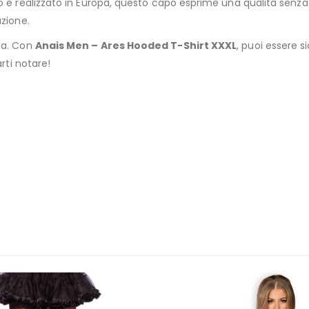
to e realizzato in Europa, questo capo esprime una qualità se
azione.
ba. Con
Anais Men – Ares Hooded T-Shirt XXXL
, puoi essere s
rti notare!