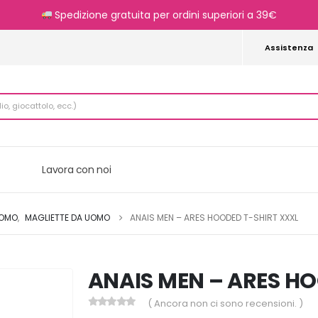
Spedizione gratuita per ordini superiori a 39€
Assistenza
Lavora con noi
UOMO
,
MAGLIETTE DA UOMO
ANAIS MEN – ARES HOODED T-SHIRT XXXL
ANAIS MEN – ARES HO
( Ancora non ci sono recensioni. )
0
Di 5