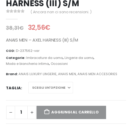
HARNESS (III) S/M
( Ancora non ci sono recensioni. )
0
Di 5
32,56
€
38,31
€
ANAIS MEN – AXEL HARNESS (III) S/M
COD:
D-237562-var
Categorie:
Imbracature da uomo
,
Lingerie da uomo
,
Moda e biancheria intima
,
Occasioni
Brand:
ANAIS LUXURY LINGERIE
,
ANAIS MEN
,
ANAIS MEN ACCESORIES
TAGLIA
AGGIUNGI AL CARRELLO