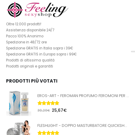
Oltre 12.000 prodotti!
Assistenza disponibile 24/7
Pacco 100% Anonimo
Spedizione in 48/72 ore
Spedizione GRATIS in Italia sopra i 39€
Spedizione GRATIS in Europa sopra i 99€
Prodotti di altissima qualità
Prodotti originali e garantiti
PRODOTTI PIÙ VOTATI
EROS-ART - FEROMAN PROFUMO FEROMONI PER UOMO 50 ML
5.00
Su 5
25,67
€
30,20
€
FLESHLIGHT - DOPPIO MASTURBATORE QUICKSHOT STOYA