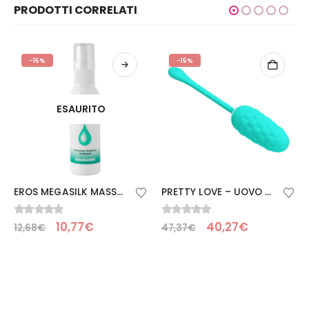
PRODOTTI CORRELATI
-15%
-15%
ESAURITO
EROS MEGASILK MASSAGGIO SPRAY 50 ML
PRETTY LOVE – UOVO VIBRANTE CON TEXTURE MARINA RICARICABILE VERDE ACQUA
0
Su 5
0
Su 5
10,77
€
40,27
€
12,68
€
47,37
€