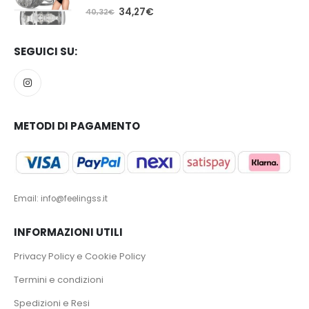
5.00
Su 5
34,27
€
40,32
€
SEGUICI SU:
METODI DI PAGAMENTO
Email: info@feelingss.it
INFORMAZIONI UTILI
Privacy Policy e Cookie Policy
Termini e condizioni
Spedizioni e Resi