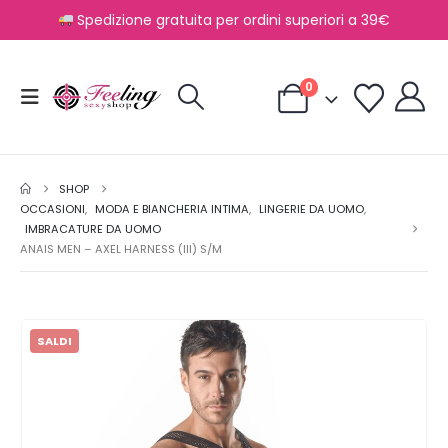
Spedizione gratuita per ordini superiori a 39€
0
SHOP
OCCASIONI
,
MODA E BIANCHERIA INTIMA
,
LINGERIE DA UOMO
,
IMBRACATURE DA UOMO
ANAIS MEN – AXEL HARNESS (III) S/M
SALDI