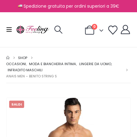
Spedizione gratuita per ordini superiori a 39€
0
SHOP
OCCASIONI
,
MODA E BIANCHERIA INTIMA
,
LINGERIE DA UOMO
,
INFRADITO MASCHILI
ANAIS MEN – BENITO STRING S
SALDI