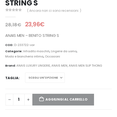
STRING S
( Ancora non ci sono recensioni. )
0
Di 5
23,96
€
28,18
€
ANAIS MEN – BENITO STRING S
COD:
D-233722-var
Categorie:
Infradito maschili
,
Lingerie da uomo
,
Moda e biancheria intima
,
Occasioni
Brand:
ANAIS LUXURY LINGERIE
,
ANAIS MEN
,
ANAIS MEN SLIP THONG
TAGLIA
AGGIUNGI AL CARRELLO