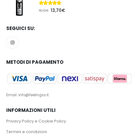
5.00
Su 5
13,70
€
16,12
€
SEGUICI SU:
METODI DI PAGAMENTO
Email: info@feelingss.it
INFORMAZIONI UTILI
Privacy Policy e Cookie Policy
Termini e condizioni