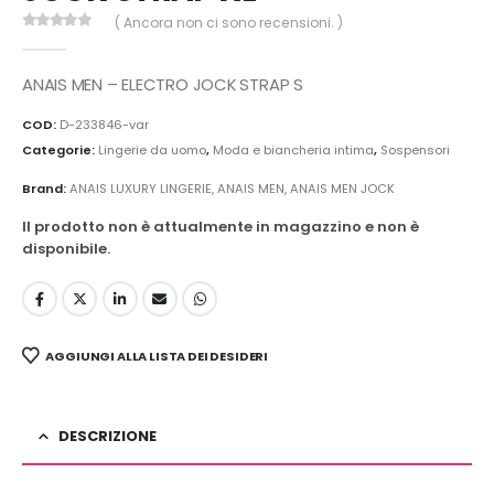
( Ancora non ci sono recensioni. )
0
Di 5
ANAIS MEN – ELECTRO JOCK STRAP S
COD:
D-233846-var
Categorie:
Lingerie da uomo
,
Moda e biancheria intima
,
Sospensori
Brand:
ANAIS LUXURY LINGERIE
,
ANAIS MEN
,
ANAIS MEN JOCK
Il prodotto non è attualmente in magazzino e non è
disponibile.
AGGIUNGI ALLA LISTA DEI DESIDERI
DESCRIZIONE