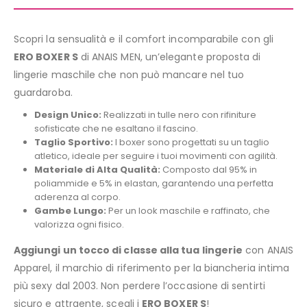
Scopri la sensualità e il comfort incomparabile con gli
ERO BOXER S
di ANAIS MEN, un’elegante proposta di
lingerie maschile che non può mancare nel tuo
guardaroba.
Design Unico:
Realizzati in tulle nero con rifiniture
sofisticate che ne esaltano il fascino.
Taglio Sportivo:
I boxer sono progettati su un taglio
atletico, ideale per seguire i tuoi movimenti con agilità.
Materiale di Alta Qualità:
Composto dal 95% in
poliammide e 5% in elastan, garantendo una perfetta
aderenza al corpo.
Gambe Lungo:
Per un look maschile e raffinato, che
valorizza ogni fisico.
Aggiungi un tocco di classe alla tua lingerie
con ANAIS
Apparel, il marchio di riferimento per la biancheria intima
più sexy dal 2003. Non perdere l’occasione di sentirti
sicuro e attraente, scegli i
ERO BOXER S
!