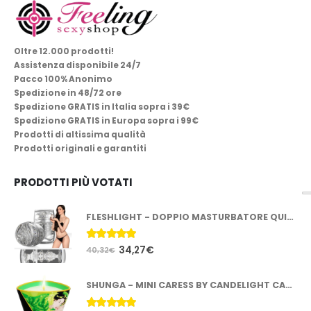
Oltre 12.000 prodotti!
Assistenza disponibile 24/7
Pacco 100% Anonimo
Spedizione in 48/72 ore
Spedizione GRATIS in Italia sopra i 39€
Spedizione GRATIS in Europa sopra i 99€
Prodotti di altissima qualità
Prodotti originali e garantiti
PRODOTTI PIÙ VOTATI
FLESHLIGHT - DOPPIO MASTURBATORE QUICKSHOT STOYA
5.00
Su 5
34,27
€
40,32
€
SHUNGA - MINI CARESS BY CANDELIGHT CANDELA DA MASSAGGIO T VERDE 170 ML