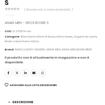
S
( Ancora non ci sono recensioni. )
0
Di 5
ANAIS MEN – EROS BOXER S
COD:
D-233874-var
Categorie:
Biancheria intima di base
,
Intimo boxer
,
Lingerie da uomo
,
Moda e biancheria intima
Brand:
ANAIS LUXURY LINGERIE
,
ANAIS MEN
,
ANAIS MEN BOXER BRIEF
Il prodotto non è attualmente in magazzino e non è
disponibile.
AGGIUNGI ALLA LISTA DEI DESIDERI
DESCRIZIONE