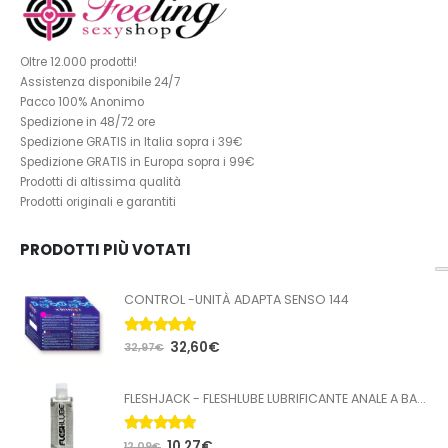
Oltre 12.000 prodotti!
Assistenza disponibile 24/7
Pacco 100% Anonimo
Spedizione in 48/72 ore
Spedizione GRATIS in Italia sopra i 39€
Spedizione GRATIS in Europa sopra i 99€
Prodotti di altissima qualità
Prodotti originali e garantiti
PRODOTTI PIÙ VOTATI
CONTROL -UNITÀ ADAPTA SENSO 144
5.00
Su 5
32,60
€
32,97
€
FLESHJACK - FLESHLUBE LUBRIFICANTE ANALE A BASE ACQUA 100 ML
5.00
Su 5
10,27
€
12,09
€