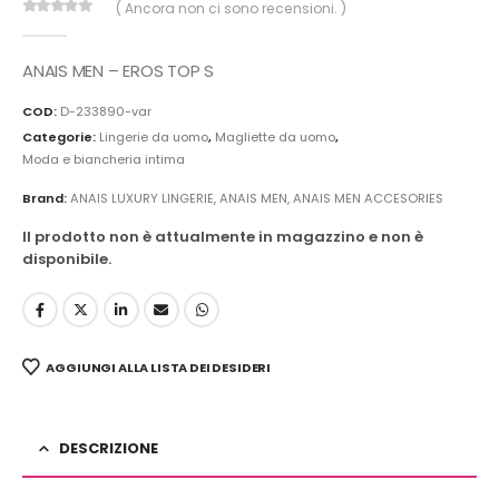
( Ancora non ci sono recensioni. )
0
Di 5
ANAIS MEN – EROS TOP S
COD:
D-233890-var
Categorie:
Lingerie da uomo
,
Magliette da uomo
,
Moda e biancheria intima
Brand:
ANAIS LUXURY LINGERIE
,
ANAIS MEN
,
ANAIS MEN ACCESORIES
Il prodotto non è attualmente in magazzino e non è
disponibile.
AGGIUNGI ALLA LISTA DEI DESIDERI
DESCRIZIONE