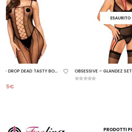
ESAURITO
OBSESSIVE – GLANDEZ SET TRE PEZZI XS/S
0
Su 5
0
Su 5
10,
12,58
€
PRODOTTI P