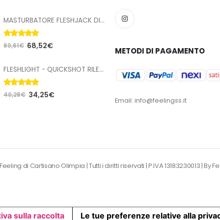
MASTURBATORE FLESHJACK DIEGO SANS SEX MACHINE BUTT
5.00
Su 5
68,52
€
80,61
€
METODI DI PAGAMENTO
FLESHLIGHT - QUICKSHOT RILEY REID UTOPIA COMPATTA
5.00
Su 5
34,25
€
40,28
€
Email: info@feelingss.it
eling di Cartisano Olimpia | Tutti i diritti riservati | P.IVA 13183230013 |
By F
iva sulla raccolta
Le tue preferenze relative alla priva