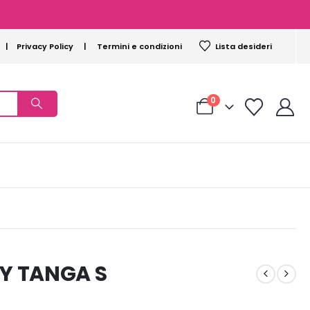
|
Privacy Policy
|
Termini e condizioni
Lista desideri
0
Y TANGA S