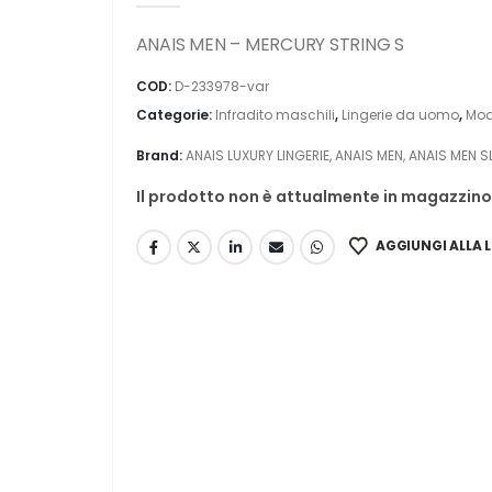
ANAIS MEN – MERCURY STRING S
COD:
D-233978-var
Categorie:
Infradito maschili
,
Lingerie da uomo
,
Mod
Brand:
ANAIS LUXURY LINGERIE
,
ANAIS MEN
,
ANAIS MEN S
Il prodotto non è attualmente in magazzino 
AGGIUNGI ALLA L