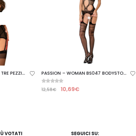
ESAURITO
PASSION – WOMAN BS047 BODYSTOCKING NERO TAGLIA UNICA
0
Su 5
69
€
IÙ VOTATI
SEGUICI SU: