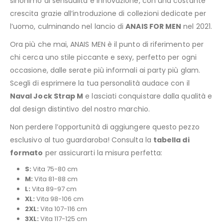
sinonimo di sensualità e innovazione, con una costante
crescita grazie all’introduzione di collezioni dedicate per
l’uomo, culminando nel lancio di
ANAIS FOR MEN
nel 2021.
Ora più che mai, ANAIS MEN è il punto di riferimento per
chi cerca uno stile piccante e sexy, perfetto per ogni
occasione, dalle serate più informali ai party più glam.
Scegli di esprimere la tua personalità audace con il
Naval Jock Strap M
e lasciati conquistare dalla qualità e
dal design distintivo del nostro marchio.
Non perdere l’opportunità di aggiungere questo pezzo
esclusivo al tuo guardaroba! Consulta la
tabella di
formato
per assicurarti la misura perfetta:
S:
Vita 75-80 cm
M:
Vita 81-88 cm
L:
Vita 89-97 cm
XL:
Vita 98-106 cm
2XL:
Vita 107-116 cm
3XL:
Vita 117-125 cm