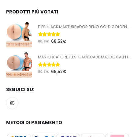
PRODOTTI PIÙ VOTATI
FLESHJACK MASTURBADOR RENO GOLD GOLDEN BOY BUTT
5.00
Su 5
68,52
€
80,61
€
MASTURBATORE FLESHJACK CADE MADDOX ALPHA BUTT
5.00
Su 5
68,52
€
80,61
€
SEGUICI SU:
METODI DI PAGAMENTO