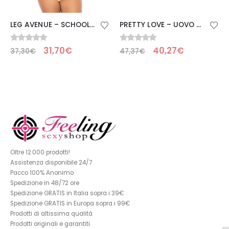
LEG AVENUE – SCHOOLGIRL CROTHLESS FITNESS TEDDY PLUS TAGLIA
PRETTY LOVE – UOVO VIBRANTE CON TEXTURE MARINA RICARICABILE ROSSA
0
Su 5
0
Su 5
31,70
€
40,27
€
37,30
€
47,37
€
Oltre 12.000 prodotti!
Assistenza disponibile 24/7
Pacco 100% Anonimo
Spedizione in 48/72 ore
Spedizione GRATIS in Italia sopra i 39€
Spedizione GRATIS in Europa sopra i 99€
Prodotti di altissima qualità
Prodotti originali e garantiti