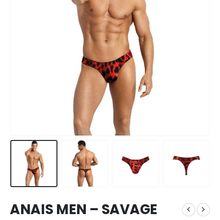
ANAIS MEN – SAVAGE