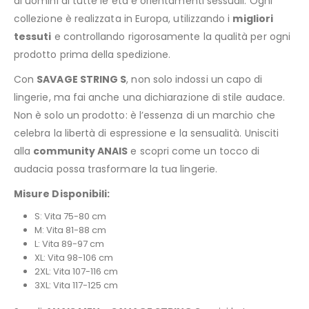
di uomini di tutte le età e orientamenti sessuali. Ogni
collezione è realizzata in Europa, utilizzando i
migliori
tessuti
e controllando rigorosamente la qualità per ogni
prodotto prima della spedizione.
Con
SAVAGE STRING S
, non solo indossi un capo di
lingerie, ma fai anche una dichiarazione di stile audace.
Non è solo un prodotto: è l’essenza di un marchio che
celebra la libertà di espressione e la sensualità. Unisciti
alla
community ANAIS
e scopri come un tocco di
audacia possa trasformare la tua lingerie.
Misure Disponibili:
S: Vita 75-80 cm
M: Vita 81-88 cm
L: Vita 89-97 cm
XL: Vita 98-106 cm
2XL: Vita 107-116 cm
3XL: Vita 117-125 cm