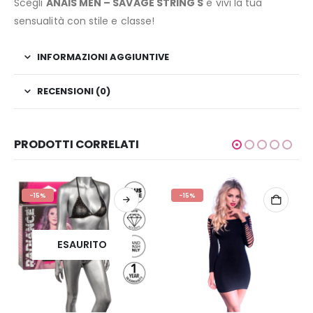
Scegli
ANAIS MEN – SAVAGE STRING S
e vivi la tua
sensualità con stile e classe!
INFORMAZIONI AGGIUNTIVE
RECENSIONI (0)
PRODOTTI CORRELATI
-15%
-15%
ESAURITO