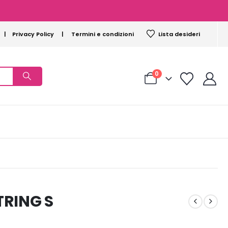
|
Privacy Policy
|
Termini e condizioni
Lista desideri
0
TRING S