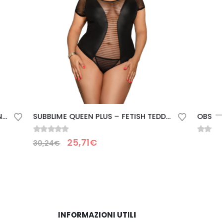
ESAURITO
SUBBLIME QUEEN PLUS – FETISH TEDDY MANICA CORTA
OBSESSIVE – GLANDEZ SET TRE PEZZI XS/S
0
Su 5
INFORMAZIONI UTILI