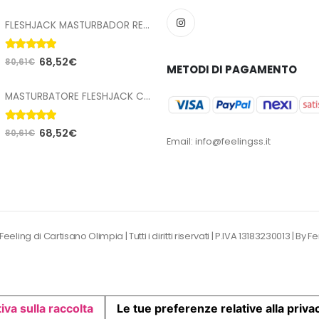
FLESHJACK MASTURBADOR RENO GOLD GOLDEN BOY BUTT
5.00
Su 5
68,52
€
80,61
€
METODI DI PAGAMENTO
MASTURBATORE FLESHJACK CADE MADDOX ALPHA BUTT
5.00
Su 5
68,52
€
80,61
€
Email: info@feelingss.it
eling di Cartisano Olimpia | Tutti i diritti riservati | P.IVA 13183230013 |
By F
iva sulla raccolta
Le tue preferenze relative alla priva