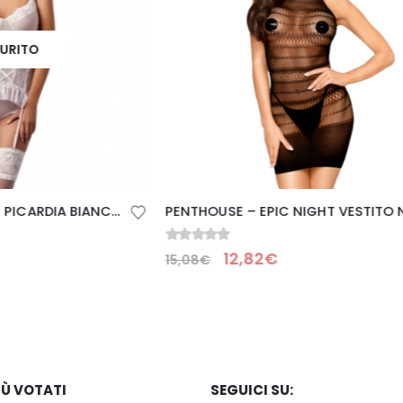
PENTHOUSE – EPIC NIGHT VESTITO NERO S/L
0
Su 5
82
€
25,71
€
30,24
€
IÙ VOTATI
SEGUICI SU: