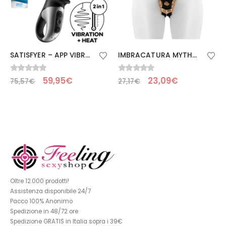
SATISFYER – APP VIBRATORE ANALE HOT PASSION NERO
IMBRACATURA MYTHOLOGY FANTASY – BRONZO S/M
0
Su 5
0
Su 5
59,95
€
23,09
€
75,57
€
27,17
€
Oltre 12.000 prodotti!
Assistenza disponibile 24/7
Pacco 100% Anonimo
Spedizione in 48/72 ore
Spedizione GRATIS in Italia sopra i 39€