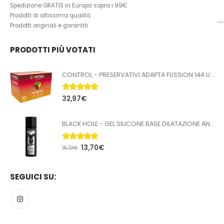
Spedizione GRATIS in Europa sopra i 99€
Prodotti di altissima qualità
Prodotti originali e garantiti
PRODOTTI PIÙ VOTATI
CONTROL - PRESERVATIVI ADAPTA FUSSION 144 UNITÀ
5.00
Su 5
32,97
€
BLACK HOLE - GEL SILICONE BASE DILATAZIONE ANALE 100 ML
5.00
Su 5
13,70
€
16,12
€
SEGUICI SU: