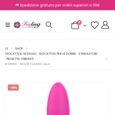
Spedizione gratuita per ordini superiori a 39€
0
SHOP
GIOCATTOLI SESSUALI
,
GIOCATTOLI PER LE DONNE
,
STIMOLATORI
,
PROIETTILI VIBRANTI
B SWISH – BCUTE CLASSIC LILLA
-15%