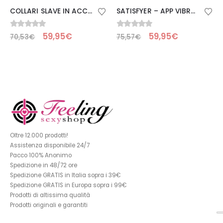
COLLARI SLAVE IN ACCIAIO METALLIZZATO
SATISFYER – APP VIBRATORE ANALE HOT PASSION NERO
0
Su 5
0
Su 5
59,95
€
59,95
€
70,53
€
75,57
€
Oltre 12.000 prodotti!
Assistenza disponibile 24/7
Pacco 100% Anonimo
Spedizione in 48/72 ore
Spedizione GRATIS in Italia sopra i 39€
Spedizione GRATIS in Europa sopra i 99€
Prodotti di altissima qualità
Prodotti originali e garantiti