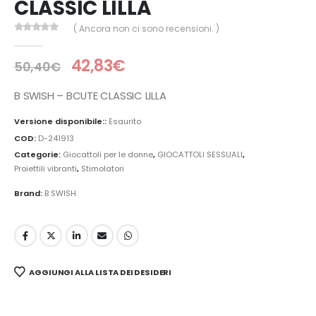
CLASSIC LILLA
( Ancora non ci sono recensioni. )
0
Di 5
42,83
€
50,40
€
B SWISH – BCUTE CLASSIC LILLA
Versione disponibile::
Esaurito
COD:
D-241913
Categorie:
Giocattoli per le donne
,
GIOCATTOLI SESSUALI
,
Proiettili vibranti
,
Stimolatori
Brand:
B SWISH
AGGIUNGI ALLA LISTA DEI DESIDERI