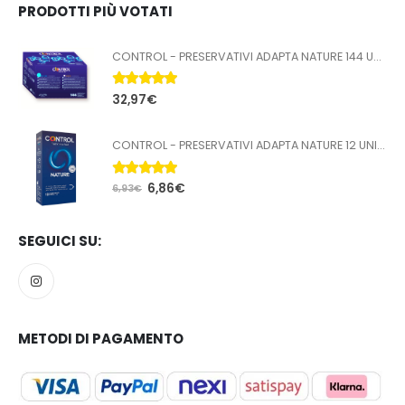
PRODOTTI PIÙ VOTATI
CONTROL - PRESERVATIVI ADAPTA NATURE 144 UNITÀ
5.00
Su 5
32,97
€
CONTROL - PRESERVATIVI ADAPTA NATURE 12 UNITÀ
5.00
Su 5
6,86
€
6,93
€
SEGUICI SU:
METODI DI PAGAMENTO