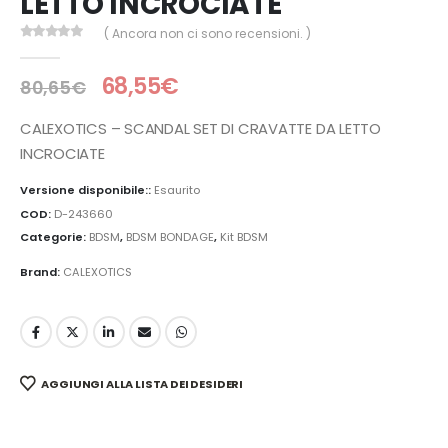
LETTO INCROCIATE
( Ancora non ci sono recensioni. )
0
Di 5
68,55
€
80,65
€
CALEXOTICS – SCANDAL SET DI CRAVATTE DA LETTO
INCROCIATE
Versione disponibile::
Esaurito
COD:
D-243660
Categorie:
BDSM
,
BDSM BONDAGE
,
Kit BDSM
Brand:
CALEXOTICS
AGGIUNGI ALLA LISTA DEI DESIDERI