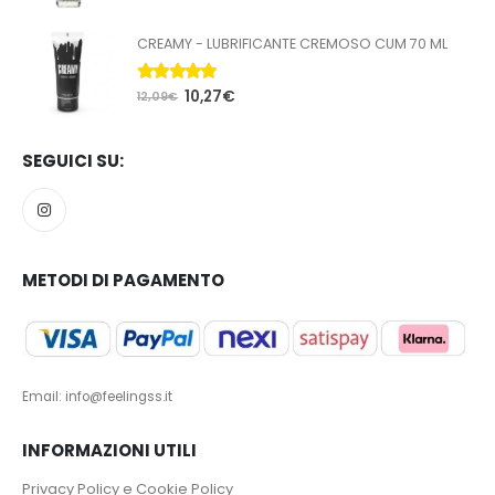
CREAMY - LUBRIFICANTE CREMOSO CUM 70 ML
5.00
Su 5
10,27
€
12,09
€
SEGUICI SU:
METODI DI PAGAMENTO
Email: info@feelingss.it
INFORMAZIONI UTILI
Privacy Policy e Cookie Policy