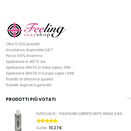
Oltre 12.000 prodotti!
Assistenza disponibile 24/7
Pacco 100% Anonimo
Spedizione in 48/72 ore
Spedizione GRATIS in Italia sopra i 39€
Spedizione GRATIS in Europa sopra i 99€
Prodotti di altissima qualità
Prodotti originali e garantiti
PRODOTTI PIÙ VOTATI
FLESHJACK - FLESHLUBE LUBRIFICANTE ANALE A BASE ACQUA 100 ML
5.00
Su 5
10,27
€
12,09
€