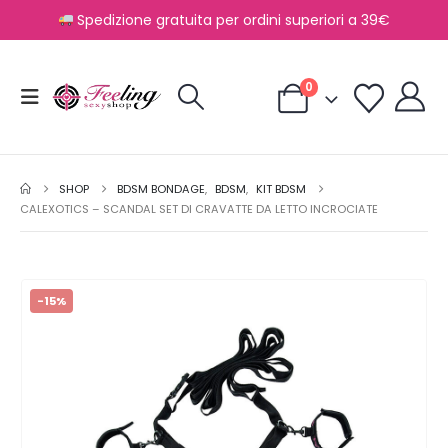
Spedizione gratuita per ordini superiori a 39€
0
SHOP
BDSM BONDAGE
,
BDSM
,
KIT BDSM
CALEXOTICS – SCANDAL SET DI CRAVATTE DA LETTO INCROCIATE
-15%