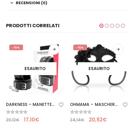
RECENSIONI (0)
PRODOTTI CORRELATI
-15%
-15%
ESAURITO
ESAURITO
DARKNESS – MANETTE NERE REGOLABILI CON DOPPIO NASTRO DI RINFORZO
OHMAMA – MASCHERE ANTIZAZ STILE VENEZIANO FIORE LATERALE – NERA
0
Su 5
0
Su 5
17,10
€
20,52
€
20,12
€
24,14
€