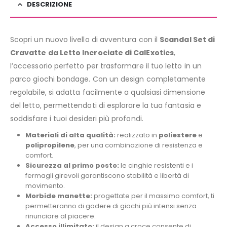
DESCRIZIONE
Scopri un nuovo livello di avventura con il
Scandal Set di
Cravatte da Letto Incrociate di CalExotics
,
l’accessorio perfetto per trasformare il tuo letto in un
parco giochi bondage. Con un design completamente
regolabile, si adatta facilmente a qualsiasi dimensione
del letto, permettendoti di esplorare la tua fantasia e
soddisfare i tuoi desideri più profondi.
Materiali di alta qualità:
realizzato in
poliestere
e
polipropilene
, per una combinazione di resistenza e
comfort.
Sicurezza al primo posto:
le cinghie resistenti e i
fermagli girevoli garantiscono stabilità e libertà di
movimento.
Morbide manette:
progettate per il massimo comfort, ti
permetteranno di godere di giochi più intensi senza
rinunciare al piacere.
Accesso illimitato:
il design a croce consente di