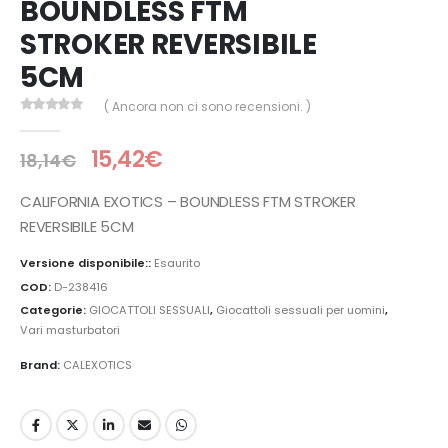
BOUNDLESS FTM
STROKER REVERSIBILE
5CM
( Ancora non ci sono recensioni. )
0
Di 5
15,42
€
18,14
€
CALIFORNIA EXOTICS – BOUNDLESS FTM STROKER
REVERSIBILE 5CM
Versione disponibile::
Esaurito
COD:
D-238416
Categorie:
GIOCATTOLI SESSUALI
,
Giocattoli sessuali per uomini
,
Vari masturbatori
Brand:
CALEXOTICS