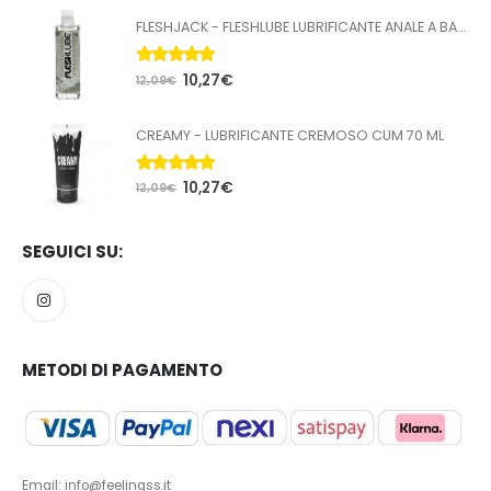
FLESHJACK - FLESHLUBE LUBRIFICANTE ANALE A BASE ACQUA 100 ML
5.00
Su 5
10,27
€
12,09
€
CREAMY - LUBRIFICANTE CREMOSO CUM 70 ML
5.00
Su 5
10,27
€
12,09
€
SEGUICI SU:
METODI DI PAGAMENTO
Email: info@feelingss.it