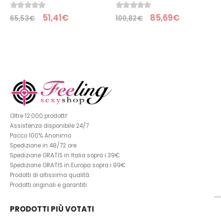
0
Su 5
0
Su 5
51,41
€
85,69
€
65,53
€
100,82
€
Oltre 12.000 prodotti!
Assistenza disponibile 24/7
Pacco 100% Anonimo
Spedizione in 48/72 ore
Spedizione GRATIS in Italia sopra i 39€
Spedizione GRATIS in Europa sopra i 99€
Prodotti di altissima qualità
Prodotti originali e garantiti
PRODOTTI PIÙ VOTATI