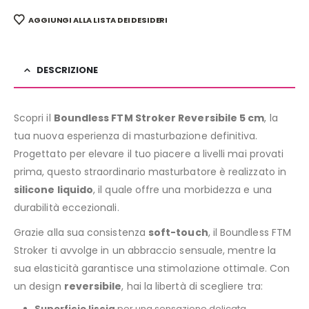
AGGIUNGI ALLA LISTA DEI DESIDERI
DESCRIZIONE
Scopri il
Boundless FTM Stroker Reversibile 5 cm
, la
tua nuova esperienza di masturbazione definitiva.
Progettato per elevare il tuo piacere a livelli mai provati
prima, questo straordinario masturbatore è realizzato in
silicone liquido
, il quale offre una morbidezza e una
durabilità eccezionali.
Grazie alla sua consistenza
soft-touch
, il Boundless FTM
Stroker ti avvolge in un abbraccio sensuale, mentre la
sua elasticità garantisce una stimolazione ottimale. Con
un design
reversibile
, hai la libertà di scegliere tra:
Superficie liscia
per una sensazione delicata