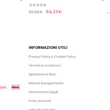
0
Su 5
30,84
€
36,28
€
INFORMAZIONI UTILI
Privacy Policy e Cookie Policy
Termini e condizioni
Spedizioni e Resi
Metodi di pagamento
Informazioni legali
Il mio account
Lista dei desideri