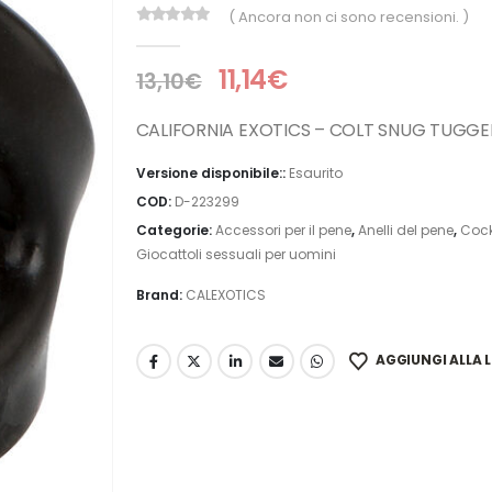
( Ancora non ci sono recensioni. )
0
Di 5
11,14
€
13,10
€
CALIFORNIA EXOTICS – COLT SNUG TUGGE
Versione disponibile::
Esaurito
COD:
D-223299
Categorie:
Accessori per il pene
,
Anelli del pene
,
Cock
Giocattoli sessuali per uomini
Brand:
CALEXOTICS
AGGIUNGI ALLA L