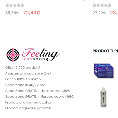
0
Su 5
0
Su 5
23,13
€
24,
27,22
€
29,19
€
PRODOTTI P
Oltre 12.000 prodotti!
Assistenza disponibile 24/7
Pacco 100% Anonimo
Spedizione in 48/72 ore
Spedizione GRATIS in Italia sopra i 39€
Spedizione GRATIS in Europa sopra i 99€
Prodotti di altissima qualità
Prodotti originali e garantiti