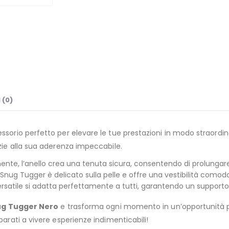
 (0)
cessorio perfetto per elevare le tue prestazioni in modo straordina
azie alla sua aderenza impeccabile.
nte, l’anello crea una tenuta sicura, consentendo di prolungare
Snug Tugger è delicato sulla pelle e offre una vestibilità comoda e
rsatile si adatta perfettamente a tutti, garantendo un supporto
ug Tugger Nero
e trasforma ogni momento in un’opportunità pe
parati a vivere esperienze indimenticabili!