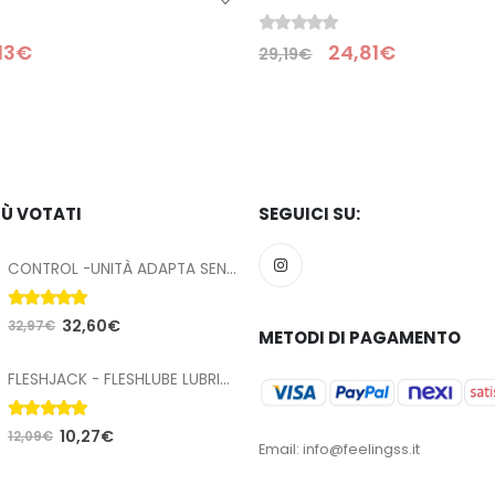
0
Su 5
81
€
94,23
€
110,86
€
IÙ VOTATI
SEGUICI SU:
CONTROL -UNITÀ ADAPTA SENSO 144
5.00
Su 5
32,60
€
32,97
€
METODI DI PAGAMENTO
FLESHJACK - FLESHLUBE LUBRIFICANTE ANALE A BASE ACQUA 100 ML
5.00
Su 5
10,27
€
12,09
€
Email: info@feelingss.it