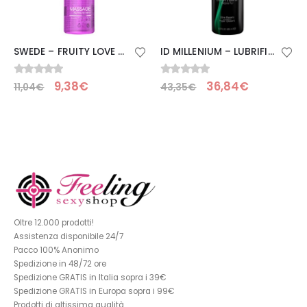
SWEDE – FRUITY LOVE OLIO DA MASSAGGIO EFFETTO RISCALDANTE LAMPONE ROSA E RABARBARO 60 ML
ID MILLENIUM – LUBRIFICANTE A BASE SILICONE LUNGA DURATA 250 ML
0
Su 5
0
Su 5
9,38
€
36,84
€
11,04
€
43,35
€
Oltre 12.000 prodotti!
Assistenza disponibile 24/7
Pacco 100% Anonimo
Spedizione in 48/72 ore
Spedizione GRATIS in Italia sopra i 39€
Spedizione GRATIS in Europa sopra i 99€
Prodotti di altissima qualità