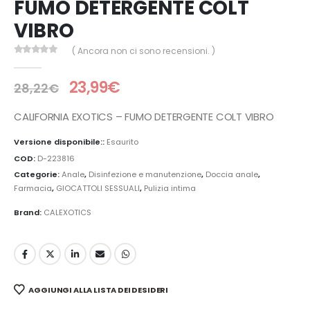
FUMO DETERGENTE COLT
VIBRO
( Ancora non ci sono recensioni. )
0
Di 5
23,99
€
28,22
€
CALIFORNIA EXOTICS – FUMO DETERGENTE COLT VIBRO
Versione disponibile::
Esaurito
COD:
D-223816
Categorie:
Anale
,
Disinfezione e manutenzione
,
Doccia anale
,
Farmacia
,
GIOCATTOLI SESSUALI
,
Pulizia intima
Brand:
CALEXOTICS
AGGIUNGI ALLA LISTA DEI DESIDERI