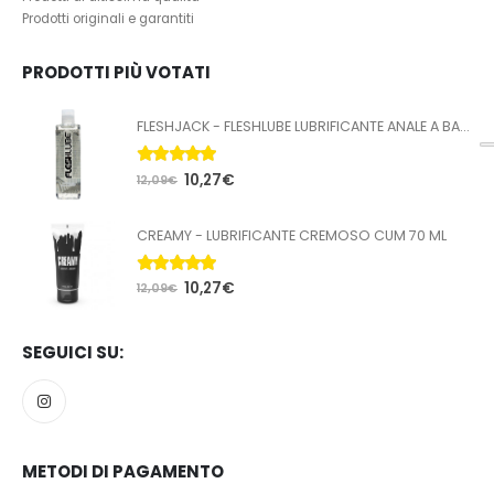
Prodotti originali e garantiti
PRODOTTI PIÙ VOTATI
FLESHJACK - FLESHLUBE LUBRIFICANTE ANALE A BASE ACQUA 100 ML
5.00
Su 5
10,27
€
12,09
€
CREAMY - LUBRIFICANTE CREMOSO CUM 70 ML
5.00
Su 5
10,27
€
12,09
€
SEGUICI SU:
METODI DI PAGAMENTO