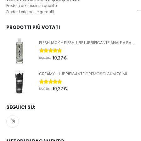
Prodotti di altissima qualità
Prodotti originali e garantiti
PRODOTTI PIÙ VOTATI
FLESHJACK - FLESHLUBE LUBRIFICANTE ANALE A BASE ACQUA 100 ML
5.00
Su 5
10,27
€
12,09
€
CREAMY - LUBRIFICANTE CREMOSO CUM 70 ML
5.00
Su 5
10,27
€
12,09
€
SEGUICI SU: