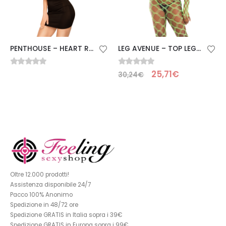
PENTHOUSE – HEART ROB VESTIDO ROJO S/M
LEG AVENUE – TOP LEGGINS HARDCORE VERDE
0
Su 5
0
Su 5
25,71
€
30,24
€
Oltre 12.000 prodotti!
Assistenza disponibile 24/7
Pacco 100% Anonimo
Spedizione in 48/72 ore
Spedizione GRATIS in Italia sopra i 39€
Spedizione GRATIS in Europa sopra i 99€