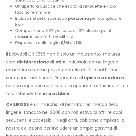
sofisticata tonalità zaffiro
Un’apertura audace che esalta la silhouette e il tuo
fascino femminile
Incluso nel set un comodo
perizoma
per completare il
look
Composizione: 90% poliestere, 10% elastan per il
massimo comfort e vestibilità
Disponibile nelle taglie
S/M
e
L/XL
Il Babydoll CR 3856 non è solo un indumento, ma una
vera
dichiarazione di stile
. Indossalo come lingerie
romantica o come pezzo centrale del tuo outfit per
serate indimenticabili. Preparati a
stupire e a sedurre
con un capo che non solo ti fa apparire fantastica, ma ti
fa anche sentire
irresistibile
.
CHILIROSE
è un marchio affermato nel mondo della
lingerie, fondato nel 2008 con l’obiettivo di offrire capi
seducenti e accessibili. Negli anni, abbiamo ampliato la
nostra collezione per includere un’ampia gamma di