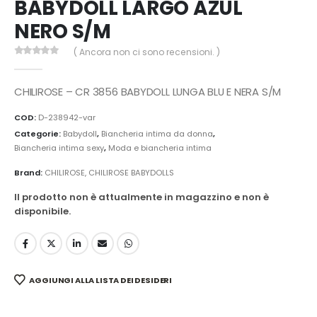
BABYDOLL LARGO AZUL
NERO S/M
( Ancora non ci sono recensioni. )
0
Di 5
CHILIROSE – CR 3856 BABYDOLL LUNGA BLU E NERA S/M
COD:
D-238942-var
Categorie:
Babydoll
,
Biancheria intima da donna
,
Biancheria intima sexy
,
Moda e biancheria intima
Brand:
CHILIROSE
,
CHILIROSE BABYDOLLS
Il prodotto non è attualmente in magazzino e non è
disponibile.
AGGIUNGI ALLA LISTA DEI DESIDERI