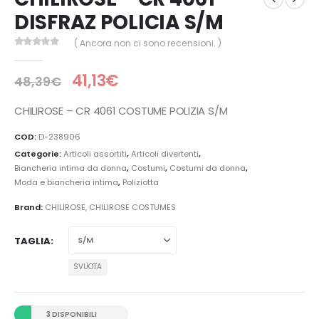
DISFRAZ POLICIA S/M
( Ancora non ci sono recensioni. )
0
Di 5
41,13
€
48,39
€
CHILIROSE – CR 4061 COSTUME POLIZIA S/M
COD:
D-238906
Categorie:
Articoli assortiti
,
Articoli divertenti
,
Biancheria intima da donna
,
Costumi
,
Costumi da donna
,
Moda e biancheria intima
,
Poliziotta
Brand:
CHILIROSE
,
CHILIROSE COSTUMES
TAGLIA
SVUOTA
3 DISPONIBILI