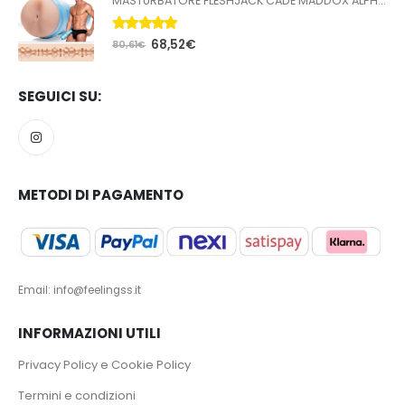
MASTURBATORE FLESHJACK CADE MADDOX ALPHA BUTT
5.00
Su 5
68,52
€
80,61
€
SEGUICI SU:
METODI DI PAGAMENTO
Email: info@feelingss.it
INFORMAZIONI UTILI
Privacy Policy e Cookie Policy
Termini e condizioni