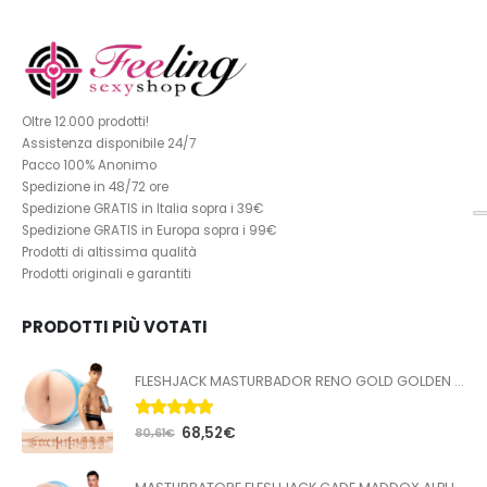
Oltre 12.000 prodotti!
Assistenza disponibile 24/7
Pacco 100% Anonimo
Spedizione in 48/72 ore
Spedizione GRATIS in Italia sopra i 39€
Spedizione GRATIS in Europa sopra i 99€
Prodotti di altissima qualità
Prodotti originali e garantiti
PRODOTTI PIÙ VOTATI
FLESHJACK MASTURBADOR RENO GOLD GOLDEN BOY BUTT
5.00
Su 5
68,52
€
80,61
€