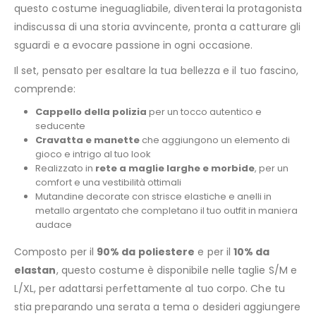
questo costume ineguagliabile, diventerai la protagonista
indiscussa di una storia avvincente, pronta a catturare gli
sguardi e a evocare passione in ogni occasione.
Il set, pensato per esaltare la tua bellezza e il tuo fascino,
comprende:
Cappello della polizia
per un tocco autentico e
seducente
Cravatta e manette
che aggiungono un elemento di
gioco e intrigo al tuo look
Realizzato in
rete a maglie larghe e morbide
, per un
comfort e una vestibilità ottimali
Mutandine decorate con strisce elastiche e anelli in
metallo argentato che completano il tuo outfit in maniera
audace
Composto per il
90% da poliestere
e per il
10% da
elastan
, questo costume è disponibile nelle taglie S/M e
L/XL, per adattarsi perfettamente al tuo corpo. Che tu
stia preparando una serata a tema o desideri aggiungere