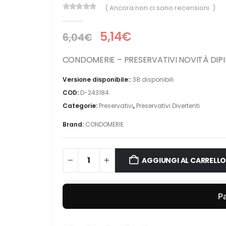
( Ancora non ci sono recensioni. )
0
Di 5
5,14
€
6,04
€
CONDOMERIE – PRESERVATIVI NOVITÀ DIPI
Versione disponibile::
38 disponibili
COD:
D-243184
Categorie:
Preservativi
,
Preservativi Divertenti
Brand:
CONDOMERIE
AGGIUNGI AL CARRELL