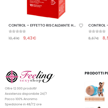
CONTROL – EFFETTO RISCALDANTE HOT PASSION 10 UNITÀ
0
Su 5
0
Su 5
9,43
€
8,5
10,41
€
8,67
€
PRODOTTI P
Oltre 12.000 prodotti!
Assistenza disponibile 24/7
Pacco 100% Anonimo
Spedizione in 48/72 ore