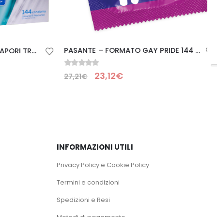
PASANTE – FORMATO GAY PRIDE 144 PACK
PASANTE – PRESERVATIVI SAPORI TROPICALI 144 UNIT
0
Su 5
23,12
€
27,21
€
INFORMAZIONI UTILI
Privacy Policy e Cookie Policy
Termini e condizioni
Spedizioni e Resi