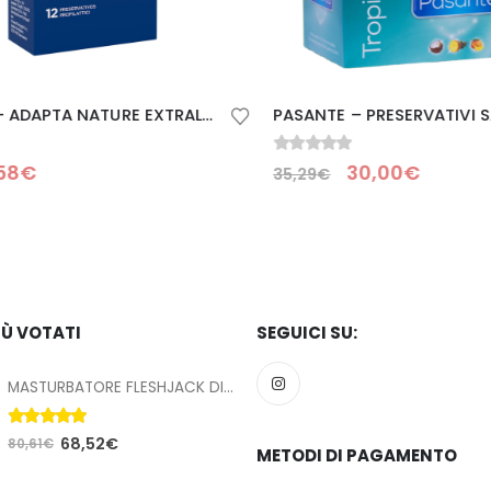
CONTROL – ADAPTA NATURE EXTRALUBE CONDOMS 12 UNITS
0
Su 5
8
€
30,00
€
35,29
€
IÙ VOTATI
SEGUICI SU:
MASTURBATORE FLESHJACK DIEGO SANS SEX MACHINE BUTT
5.00
Su 5
68,52
€
80,61
€
METODI DI PAGAMENTO