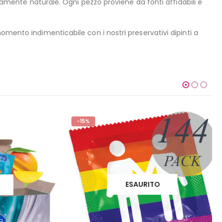
etamente naturale. Ogni pezzo proviene da fonti affidabili e
omento indimenticabile con i nostri preservativi dipinti a
-15%
ESAURITO