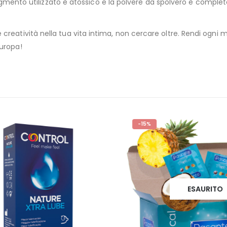
i pigmento utilizzato è atossico e la polvere da spolvero è compl
reatività nella tua vita intima, non cercare oltre. Rendi ogni m
Europa!
-15%
ESAURITO