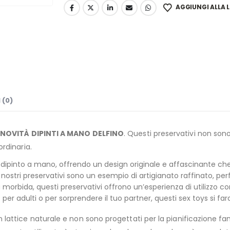
AGGIUNGI ALLA L
 (0)
NOVITÀ DIPINTI A MANO DELFINO
. Questi preservativi non son
rdinaria.
pinto a mano, offrendo un design originale e affascinante che s
nostri preservativi sono un esempio di artigianato raffinato, perf
 morbida, questi preservativi offrono un’esperienza di utilizzo c
per adulti o per sorprendere il tuo partner, questi sex toys si f
n lattice naturale e non sono progettati per la pianificazione f