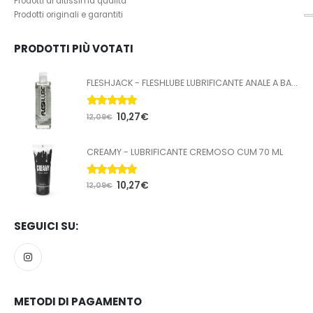
Prodotti di altissima qualità
Prodotti originali e garantiti
PRODOTTI PIÙ VOTATI
FLESHJACK - FLESHLUBE LUBRIFICANTE ANALE A BASE ACQUA 100 ML
5.00
Su 5
10,27
€
12,09
€
CREAMY - LUBRIFICANTE CREMOSO CUM 70 ML
5.00
Su 5
10,27
€
12,09
€
SEGUICI SU:
METODI DI PAGAMENTO