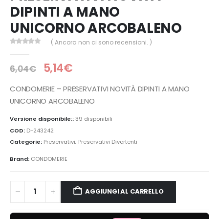
DIPINTI A MANO
UNICORNO ARCOBALENO
( Ancora non ci sono recensioni. )
0
Di 5
5,14
€
6,04
€
CONDOMERIE – PRESERVATIVI NOVITÀ DIPINTI A MANO
UNICORNO ARCOBALENO
Versione disponibile::
39 disponibili
COD:
D-243242
Categorie:
Preservativi
,
Preservativi Divertenti
Brand:
CONDOMERIE
AGGIUNGI AL CARRELLO