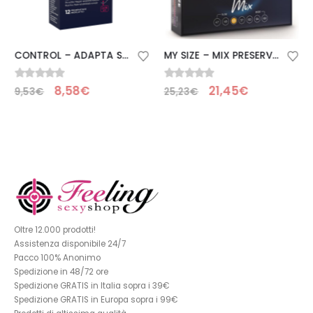
CONTROL – ADAPTA SENSO CONDOMS 12 UNITS
MY SIZE – MIX PRESERVATIVI 53 MM 28 UNIT
0
Su 5
0
Su 5
8,58
€
21,45
€
9,53
€
25,23
€
Oltre 12.000 prodotti!
Assistenza disponibile 24/7
Pacco 100% Anonimo
Spedizione in 48/72 ore
Spedizione GRATIS in Italia sopra i 39€
Spedizione GRATIS in Europa sopra i 99€