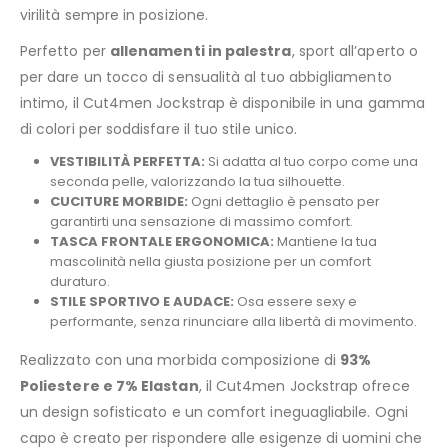
virilità sempre in posizione.
Perfetto per
allenamenti in palestra
, sport all’aperto o
per dare un tocco di sensualità al tuo abbigliamento
intimo, il Cut4men Jockstrap è disponibile in una gamma
di colori per soddisfare il tuo stile unico.
VESTIBILITÀ PERFETTA:
Si adatta al tuo corpo come una
seconda pelle, valorizzando la tua silhouette.
CUCITURE MORBIDE:
Ogni dettaglio è pensato per
garantirti una sensazione di massimo comfort.
TASCA FRONTALE ERGONOMICA:
Mantiene la tua
mascolinità nella giusta posizione per un comfort
duraturo.
STILE SPORTIVO E AUDACE:
Osa essere sexy e
performante, senza rinunciare alla libertà di movimento.
Realizzato con una morbida composizione di
93%
Poliestere e 7% Elastan
, il Cut4men Jockstrap ofrece
un design sofisticato e un comfort ineguagliabile. Ogni
capo è creato per rispondere alle esigenze di uomini che