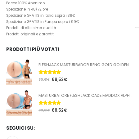
Pacco 100% Anonimo
Spedizione in 48/72 ore
Spedizione GRATIS in Italia sopra i 39€
Spedizione GRATIS in Europa sopra i 99€
Prodotti di altissima qualità
Prodotti originali e garantiti
PRODOTTI PIÙ VOTATI
FLESHJACK MASTURBADOR RENO GOLD GOLDEN BOY BUTT
5.00
Su 5
68,52
€
80,61
€
MASTURBATORE FLESHJACK CADE MADDOX ALPHA BUTT
5.00
Su 5
68,52
€
80,61
€
SEGUICI SU: