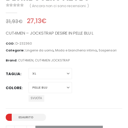
( Ancora non ci sono recensioni. )
0
Di 5
27,13
€
31,93
€
CUT4MEN – JOCKSTRAP DESIRE IN PELLE BLU L
COD:
D-232360
Categorie:
Lingerie da uomo
,
Moda e biancheria intima
,
Sospensori
Brand:
CUT4MEN
,
CUT4MEN JOCKSTRAP
TAGLIA
COLORE
SVUOTA
ESAURITO