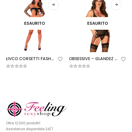
ESAURITO
ESAURITO
LIVCO CORSETTI FASHION – MULED LC 90681 PANTY NERO
OBSESSIVE – GLANDEZ SET TRE PEZZI XS/S
0
Su 5
0
Su 5
Oltre 12.000 prodotti!
Assistenza disponibile 24/7