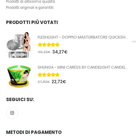
Prodotti di altissima qualità
Prodotti originali e garantiti
PRODOTTI PIÙ VOTATI
FLESHLIGHT - DOPPIO MASTURBATORE QUICKSHOT STOYA
5.00
Su 5
34,27
€
40,32
€
SHUNGA - MINI CARESS BY CANDELIGHT CANDELA DA MASSAGGIO T VERDE 170 ML
5.00
Su 5
22,72
€
27,82
€
SEGUICI SU:
METODI DI PAGAMENTO