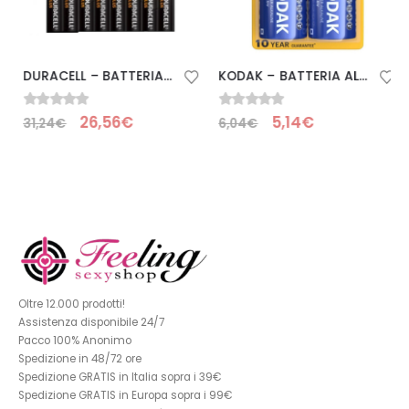
DURACELL – BATTERIA ALCALINA PLUS POWER 100 AA LR6 16 UNIT
KODAK – BATTERIA ALCALINE MAX D LR20 2 UNITÀ
0
Su 5
0
Su 5
26,56
€
5,14
€
31,24
€
6,04
€
Oltre 12.000 prodotti!
Assistenza disponibile 24/7
Pacco 100% Anonimo
Spedizione in 48/72 ore
Spedizione GRATIS in Italia sopra i 39€
Spedizione GRATIS in Europa sopra i 99€