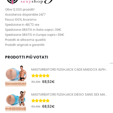
Oltre 12.000 prodotti!
Assistenza disponibile 24/7
Pacco 100% Anonimo
Spedizione in 48/72 ore
Spedizione GRATIS in Italia sopra i 39€
Spedizione GRATIS in Europa sopra i 99€
Prodotti di altissima qualità
Prodotti originali e garantiti
PRODOTTI PIÙ VOTATI
MASTURBATORE FLESHJACK CADE MADDOX ALPHA BUTT
5.00
Su 5
68,52
€
80,61
€
MASTURBATORE FLESHJACK DIEGO SANS SEX MACHINE BUTT
5.00
Su 5
68,52
€
80,61
€