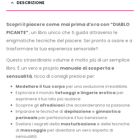
DESCRIZIONE
Scopri il piacere come mai prima d’ora con “DIABLO
PICANTE”
, un libro unico che ti guida attraverso le
enigmatiche tecniche del piacere. Sei pronto a osare e a
trasformare la tua esperienza sensoriale?
Questo straordinario volume è molto più di un semplice
libro. È un vero e proprio
manuale di scoperta e
sensualità
, ricco di consigli preziosi per:
Modellare il tuo corpo
per una seduzione irresistibile.
Esplorare il mondo
tatuaggi e lingerie erotica
per
esprimere il tuo lato più audace.
Scoprire gli
afrodisiaci
che accenderanno la passione.
Imparare le tecniche di
depilazione
e
ginnastica
perineale
per perfezionare il tuo benessere.
Svelare i segreti della
masturbazione
e delle tecniche
di
massaggio
per diventare un vero esperto di
sensualità.