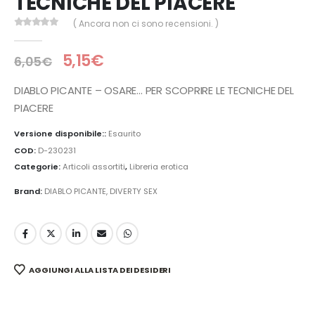
TECNICHE DEL PIACERE
( Ancora non ci sono recensioni. )
0
Di 5
5,15
€
6,05
€
DIABLO PICANTE – OSARE… PER SCOPRIRE LE TECNICHE DEL
PIACERE
Versione disponibile::
Esaurito
COD:
D-230231
Categorie:
Articoli assortiti
,
Libreria erotica
Brand:
DIABLO PICANTE
,
DIVERTY SEX
AGGIUNGI ALLA LISTA DEI DESIDERI