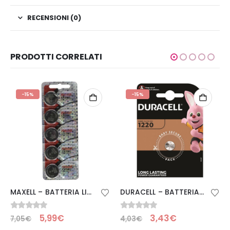
RECENSIONI (0)
PRODOTTI CORRELATI
-15%
-15%
MAXELL – BATTERIA LITIO CR2032 3V – 5 UNITÀ
DURACELL – BATTERIA BOTON LITIO CR1220 3V 1UNIT
0
Su 5
0
Su 5
5,99
€
3,43
€
7,05
€
4,03
€