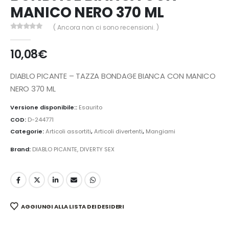
MANICO NERO 370 ML
( Ancora non ci sono recensioni. )
0
Di 5
10,08
€
DIABLO PICANTE – TAZZA BONDAGE BIANCA CON MANICO
NERO 370 ML
Versione disponibile::
Esaurito
COD:
D-244771
Categorie:
Articoli assortiti
,
Articoli divertenti
,
Mangiami
Brand:
DIABLO PICANTE
,
DIVERTY SEX
AGGIUNGI ALLA LISTA DEI DESIDERI