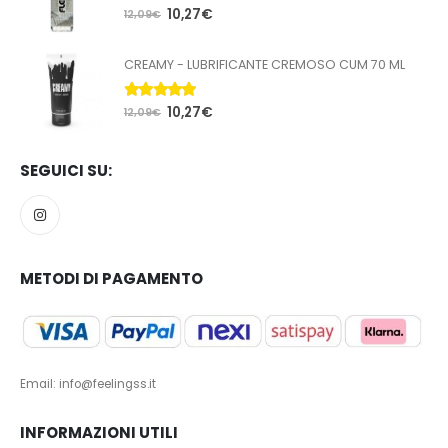
5.00
Su 5
10,27
€
12,09
€
CREAMY - LUBRIFICANTE CREMOSO CUM 70 ML
5.00
Su 5
10,27
€
12,09
€
SEGUICI SU:
METODI DI PAGAMENTO
Email: info@feelingss.it
INFORMAZIONI UTILI