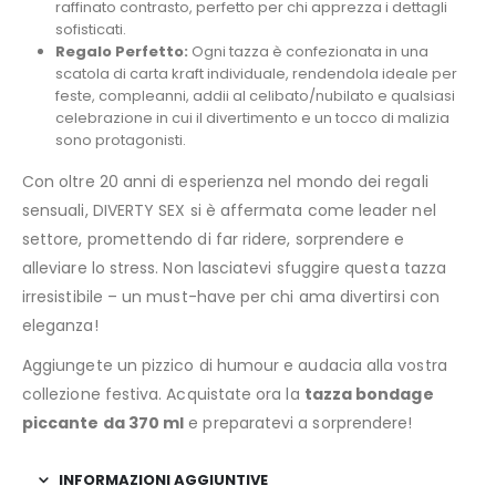
raffinato contrasto, perfetto per chi apprezza i dettagli
sofisticati.
Regalo Perfetto:
Ogni tazza è confezionata in una
scatola di carta kraft individuale, rendendola ideale per
feste, compleanni, addii al celibato/nubilato e qualsiasi
celebrazione in cui il divertimento e un tocco di malizia
sono protagonisti.
Con oltre 20 anni di esperienza nel mondo dei regali
sensuali, DIVERTY SEX si è affermata come leader nel
settore, promettendo di far ridere, sorprendere e
alleviare lo stress. Non lasciatevi sfuggire questa tazza
irresistibile – un must-have per chi ama divertirsi con
eleganza!
Aggiungete un pizzico di humour e audacia alla vostra
collezione festiva. Acquistate ora la
tazza bondage
piccante da 370 ml
e preparatevi a sorprendere!
INFORMAZIONI AGGIUNTIVE