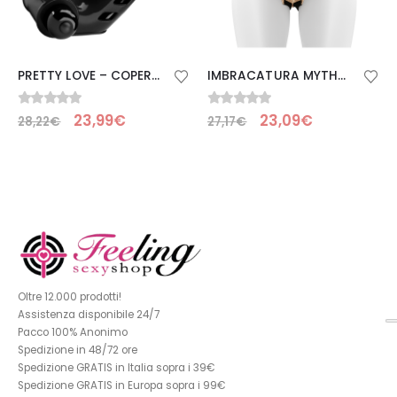
PRETTY LOVE – COPERTURA PER DITA VIBRATORE CORBIN NERA
IMBRACATURA MYTHOLOGY FANTASY – BRONZO S/M
0
Su 5
0
Su 5
23,99
€
23,09
€
28,22
€
27,17
€
Oltre 12.000 prodotti!
Assistenza disponibile 24/7
Pacco 100% Anonimo
Spedizione in 48/72 ore
Spedizione GRATIS in Italia sopra i 39€
Spedizione GRATIS in Europa sopra i 99€