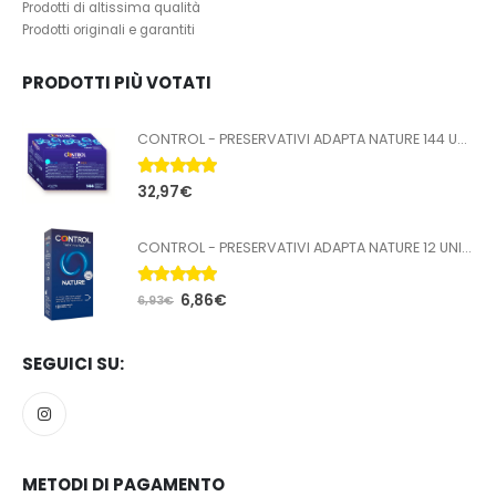
Prodotti di altissima qualità
Prodotti originali e garantiti
PRODOTTI PIÙ VOTATI
CONTROL - PRESERVATIVI ADAPTA NATURE 144 UNITÀ
5.00
Su 5
32,97
€
CONTROL - PRESERVATIVI ADAPTA NATURE 12 UNITÀ
5.00
Su 5
6,86
€
6,93
€
SEGUICI SU:
METODI DI PAGAMENTO