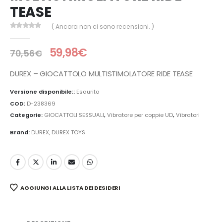
TEASE
( Ancora non ci sono recensioni. )
0
Di 5
59,98
€
70,56
€
DUREX – GIOCATTOLO MULTISTIMOLATORE RIDE TEASE
Versione disponibile::
Esaurito
COD:
D-238369
Categorie:
GIOCATTOLI SESSUALI
,
Vibratore per coppie UD
,
Vibratori
Brand:
DUREX
,
DUREX TOYS
AGGIUNGI ALLA LISTA DEI DESIDERI