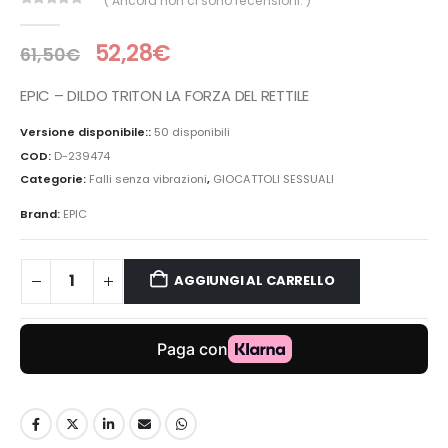
( Ancora non ci sono recensioni. )
0
Di 5
52,28
€
61,50
€
EPIC – DILDO TRITON LA FORZA DEL RETTILE
Versione disponibile::
50 disponibili
COD:
D-239474
Categorie:
Falli senza vibrazioni
,
GIOCATTOLI SESSUALI
Brand:
EPIC
AGGIUNGI AL CARRELLO