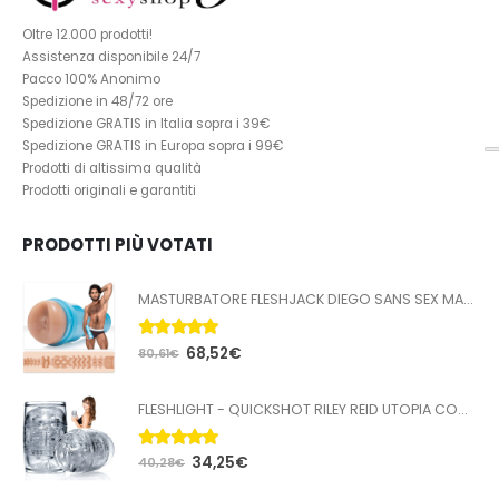
Oltre 12.000 prodotti!
Assistenza disponibile 24/7
Pacco 100% Anonimo
Spedizione in 48/72 ore
Spedizione GRATIS in Italia sopra i 39€
Spedizione GRATIS in Europa sopra i 99€
Prodotti di altissima qualità
Prodotti originali e garantiti
PRODOTTI PIÙ VOTATI
MASTURBATORE FLESHJACK DIEGO SANS SEX MACHINE BUTT
5.00
Su 5
68,52
€
80,61
€
FLESHLIGHT - QUICKSHOT RILEY REID UTOPIA COMPATTA
5.00
Su 5
34,25
€
40,28
€