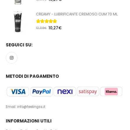
CREAMY - LUBRIFICANTE CREMOSO CUM 70 ML
5.00
Su 5
10,27
€
12,09
€
SEGUICI SU:
METODI DI PAGAMENTO
Email: info@feelingss.it
INFORMAZIONI UTILI