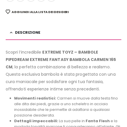
AGGIUNGI ALLA LISTA DEI DESIDERI
DESCRIZIONE
Scopri l’incredibile
EXTREME TOYZ – BAMBOLE
PIPEDREAM EXTREME FANTASY BAMBOLA CARMEN 165
CM
, la perfetta combinazione di bellezza e realismo.
Questa esclusiva bambola è stata progettata con una
cura maniacale per soddisfare ogni tua fantasia,
offrendoti esperienze intime senza precedenti.
Movimenti realistici:
Carmen si muove dalla testa fino
alle dita dei piedi, grazie a uno scheletro in acciaio
inossidabile che le permette di adattarsi a qualsiasi
posizione desiderata.
Dettagli impeccabili:
La sua pelle in
Fanta Flesh
e la
morbida tonalità marrone ti conquisteranno all’istante. Gli