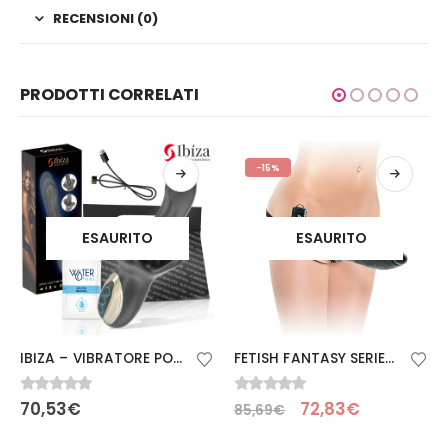
RECENSIONI (0)
PRODOTTI CORRELATI
-15%
ESAURITO
ESAURITO
IBIZA – VIBRATORE POTENTE CON EFFETTO SPINTA E MORSO
FETISH FANTASY SERIES – STRAP-ON VIBRANTE PENETRIS DELUXE
0
Su 5
0
Su 5
70,53
€
72,83
€
85,69
€