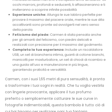
occhi marroni, profondi e seducenti, ti affascineranno e ti
inviteranno a scoprire infinite possibilità.
Esperienze uniche:
Allunga le sue labbra perfette per
provare il massimo del piacere orale, mentre le sue dita
accattivanti sono pronte ad avvolgerti nel vero senso
della parola.
Feticismo del piede:
Carmen è stata pensata anche
per gli amanti del feticismo, con piedini delicati e
realizzati con precisione per il massimo del godimento.
Completa la tua esperienza:
Include un riscaldatore
USB, un set di biancheria intima, guanti di cotone bianchi,
manicotti per masturbatore, un set di chiodi di ricambio e
una guida all’uso e manutenzione in più lingue,
garantendo praticità e versatilità.
Carmen, con i suoi 1,65 metri di pura sensualità, è pronta
a trasformare i tuoi sogni in realtà. Che tu voglia vestirla
con lingerie provocante, applicare il tuo profumo
preferito o semplicemente catturare le sue curve in
fotografie indimenticabili, questa bambola è tutto ciò di
cui hai bisogno per realizzare ogni tua fantasia.