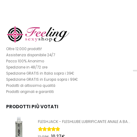
Oltre 12.000 prodotti!
Assistenza disponibile 24/7
Pacco 100% Anonimo
Spedizione in 48/72 ore
Spedizione GRATIS in Italia sopra i 39€
Spedizione GRATIS in Europa sopra i 99€
Prodotti di altissima qualità
Prodotti originali e garantiti
PRODOTTI PIÙ VOTATI
FLESHJACK - FLESHLUBE LUBRIFICANTE ANALE A BASE ACQUA 100 ML
5.00
Su 5
10,27
€
12,09
€