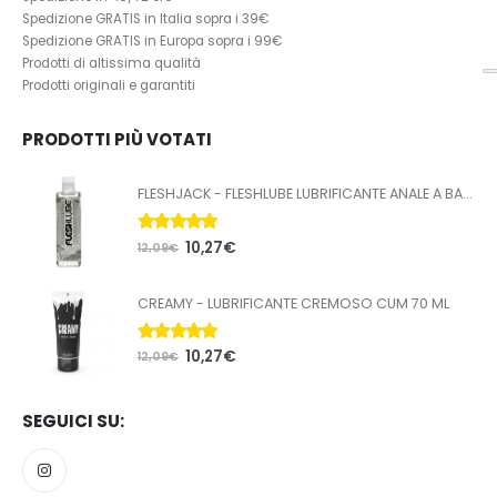
Spedizione GRATIS in Italia sopra i 39€
Spedizione GRATIS in Europa sopra i 99€
Prodotti di altissima qualità
Prodotti originali e garantiti
PRODOTTI PIÙ VOTATI
FLESHJACK - FLESHLUBE LUBRIFICANTE ANALE A BASE ACQUA 100 ML
5.00
Su 5
10,27
€
12,09
€
CREAMY - LUBRIFICANTE CREMOSO CUM 70 ML
5.00
Su 5
10,27
€
12,09
€
SEGUICI SU: