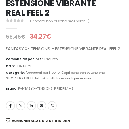
ESTENSIONE VIBRANTE
REAL FEEL 2
( Ancora non ci sono recensioni. )
0
Di 5
34,27
€
55,45
€
FANTASY X- TENSIONS – ESTENSIONE VIBRANTE REAL FEEL 2
Versione disponibile::
Esaurito
COD:
PD4119-21
Categorie:
Accessori per il pene
,
Copri pene con estensione
,
GIOCATTOLI SESSUALI
,
Giocattoli sessuali per uomini
Brand:
FANTASY X-TENSIONS
,
PIPEDREAMS
AGGIUNGI ALLA LISTA DEI DESIDERI