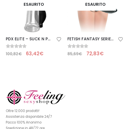
ESAURITO
ESAURITO
PDX ELITE – SUCK N POMPA STROKER
FETISH FANTASY SERIES – STRAP-ON VIBRANTE PENETRIS DELUXE
0
Su 5
0
Su 5
63,42
€
72,83
€
100,82
€
85,69
€
Oltre 12.000 prodotti!
Assistenza disponibile 24/7
Pacco 100% Anonimo
Spedizione in 48/72 ore