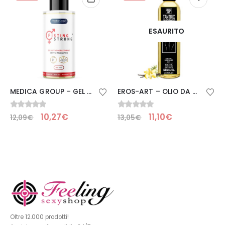
ESAURITO
MEDICA GROUP – GEL ANALE INTIMO FORTE FISTING 150 ML
EROS-ART – OLIO DA MASSAGGIO TANTRICO NATURALE E VANIGLIA AFRODISIACA 30 ML
0
Su 5
0
Su 5
10,27
€
11,10
€
12,09
€
13,05
€
Oltre 12.000 prodotti!