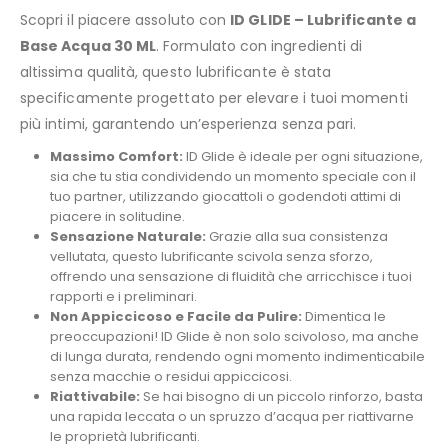
Scopri il piacere assoluto con
ID GLIDE – Lubrificante a
Base Acqua 30 ML
. Formulato con ingredienti di
altissima qualità, questo lubrificante è stata
specificamente progettato per elevare i tuoi momenti
più intimi, garantendo un’esperienza senza pari.
Massimo Comfort:
ID Glide è ideale per ogni situazione,
sia che tu stia condividendo un momento speciale con il
tuo partner, utilizzando giocattoli o godendoti attimi di
piacere in solitudine.
Sensazione Naturale:
Grazie alla sua consistenza
vellutata, questo lubrificante scivola senza sforzo,
offrendo una sensazione di fluidità che arricchisce i tuoi
rapporti e i preliminari.
Non Appiccicoso e Facile da Pulire:
Dimentica le
preoccupazioni! ID Glide è non solo scivoloso, ma anche
di lunga durata, rendendo ogni momento indimenticabile
senza macchie o residui appiccicosi.
Riattivabile:
Se hai bisogno di un piccolo rinforzo, basta
una rapida leccata o un spruzzo d’acqua per riattivarne
le proprietà lubrificanti.