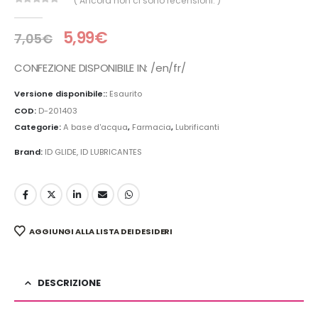
( Ancora non ci sono recensioni. )
0
Di 5
5,99
€
7,05
€
CONFEZIONE DISPONIBILE IN: /en/fr/
Versione disponibile::
Esaurito
COD:
D-201403
Categorie:
A base d'acqua
,
Farmacia
,
Lubrificanti
Brand:
ID GLIDE
,
ID LUBRICANTES
AGGIUNGI ALLA LISTA DEI DESIDERI
DESCRIZIONE