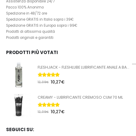
Assistenza disponibile 24/7
Pacco 100% Anonimo
Spedizione in 48/72 ore
Spedizione GRATIS in Italia sopra i 39€
Spedizione GRATIS in Europa sopra i 99€
Prodotti di altissima qualità
Prodotti originali e garantiti
PRODOTTI PIÙ VOTATI
FLESHJACK - FLESHLUBE LUBRIFICANTE ANALE A BASE ACQUA 100 ML
5.00
Su 5
10,27
€
12,09
€
CREAMY - LUBRIFICANTE CREMOSO CUM 70 ML
5.00
Su 5
10,27
€
12,09
€
SEGUICI SU: