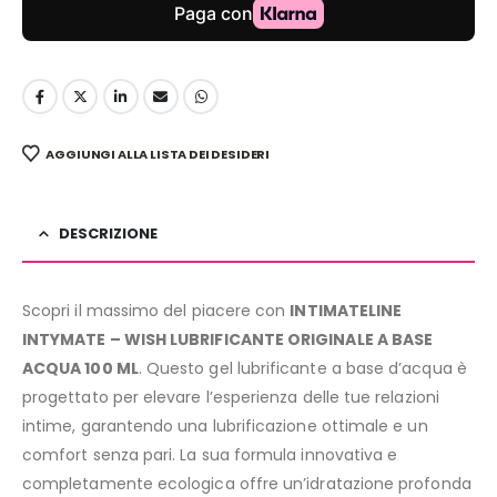
AGGIUNGI ALLA LISTA DEI DESIDERI
DESCRIZIONE
Scopri il massimo del piacere con
INTIMATELINE
INTYMATE – WISH LUBRIFICANTE ORIGINALE A BASE
ACQUA 100 ML
. Questo gel lubrificante a base d’acqua è
progettato per elevare l’esperienza delle tue relazioni
intime, garantendo una lubrificazione ottimale e un
comfort senza pari. La sua formula innovativa e
completamente ecologica offre un’idratazione profonda