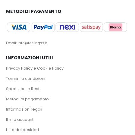
METODI DI PAGAMENTO
Email: info@feelingss.it
INFORMAZIONI UTILI
Privacy Policy e Cookie Policy
Termini e condizioni
Spedizioni e Resi
Metodi di pagamento
Informazioni legali
Il mio account
Lista dei desideri