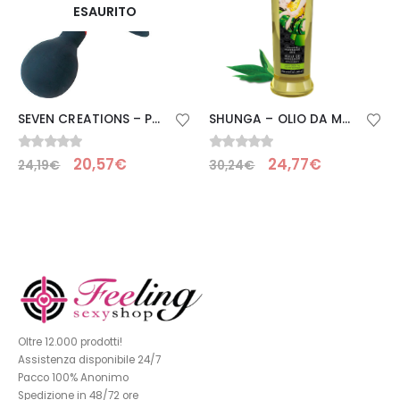
ESAURITO
SEVEN CREATIONS – PULIZIA RETTALE PERA
SHUNGA – OLIO DA MASSAGGIO BIOLOGICO TÈ VERDE 240 ML
0
Su 5
0
Su 5
20,57
€
24,77
€
24,19
€
30,24
€
Oltre 12.000 prodotti!
Assistenza disponibile 24/7
Pacco 100% Anonimo
Spedizione in 48/72 ore