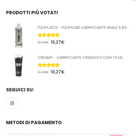
PRODOTTI PIÙ VOTATI
FLESHJACK - FLESHLUBE LUBRIFICANTE ANALE A BASE ACQUA 100 ML
5.00
Su 5
10,27
€
12,09
€
CREAMY - LUBRIFICANTE CREMOSO CUM 70 ML
5.00
Su 5
10,27
€
12,09
€
SEGUICI SU:
METODI DI PAGAMENTO