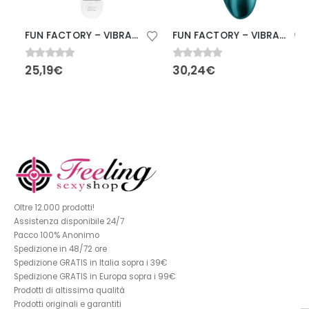
FUN FACTORY – VIBRATORE VOLITA LAY-ON VIOLA
FUN FACTORY – VIBRATORE CHARME BULLET VERDE BOTTIGLIA
0
Su 5
0
Su 5
25,19
€
30,24
€
Oltre 12.000 prodotti!
Assistenza disponibile 24/7
Pacco 100% Anonimo
Spedizione in 48/72 ore
Spedizione GRATIS in Italia sopra i 39€
Spedizione GRATIS in Europa sopra i 99€
Prodotti di altissima qualità
Prodotti originali e garantiti