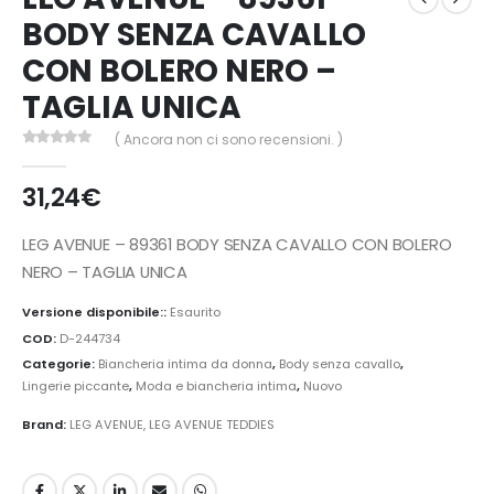
BODY SENZA CAVALLO
CON BOLERO NERO –
TAGLIA UNICA
( Ancora non ci sono recensioni. )
0
Di 5
31,24
€
LEG AVENUE – 89361 BODY SENZA CAVALLO CON BOLERO
NERO – TAGLIA UNICA
Versione disponibile::
Esaurito
COD:
D-244734
Categorie:
Biancheria intima da donna
,
Body senza cavallo
,
Lingerie piccante
,
Moda e biancheria intima
,
Nuovo
Brand:
LEG AVENUE
,
LEG AVENUE TEDDIES