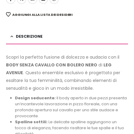
AGGIUNGI ALLA LISTA DEI DESIDERI
DESCRIZIONE
Scopri la perfetta fusione di dolcezza e audacia con il
BODY SENZA CAVALLO CON BOLERO NERO
di
LEG
AVENUE
. Questo ensemble esclusivo è progettato per
esaltare la tua femminilità, combinando elementi di
sensualità e gioco in un modo irresistibile.
Design seducente:
Il body aperto in due pezzi presenta
un’incantevole lavorazione in pizzo floreale, con una
profonda apertura sul cavallo per uno stile audace e
provocante.
Spalline sottili:
Le delicate spalline aggiungono un
tocco di eleganza, facendo risaltare le tue spalle e il tuo
décolleté.