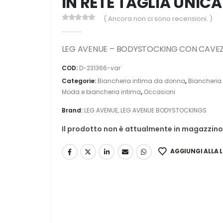
IN RETE TAGLIA UNICA
( Ancora non ci sono recensioni. )
0
Di 5
LEG AVENUE – BODYSTOCKING CON CAVEZZ
COD:
D-231366-var
Categorie:
Biancheria intima da donna
,
Biancheria 
Moda e biancheria intima
,
Occasioni
Brand:
LEG AVENUE
,
LEG AVENUE BODYSTOCKINGS
Il prodotto non è attualmente in magazzino 
AGGIUNGI ALLA L