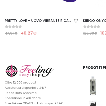
PRETTY LOVE – UOVO VIBRANTE RICARICABILE KNUCKER VIOLA
0
Su 5
0
Su 5
40,27
€
10
47,37
€
126,03
€
PRODOTTI P
Oltre 12.000 prodotti!
Assistenza disponibile 24/7
Pacco 100% Anonimo
Spedizione in 48/72 ore
Spedizione GRATIS in Italia sopra i 39€