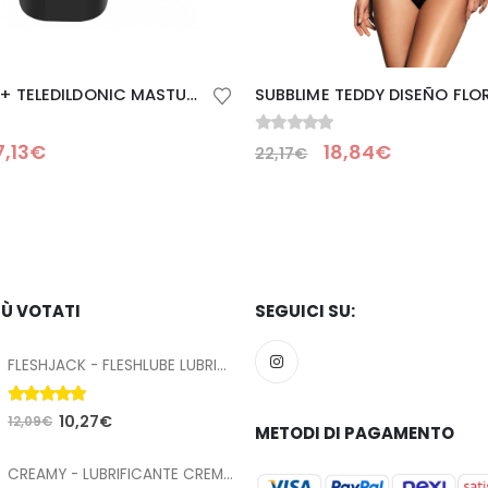
KIIROO ONYX+ TELEDILDONIC MASTURBADOR JESSICA DRAKE EXPERIENCE
0
Su 5
7,13
€
18,84
€
22,17
€
IÙ VOTATI
SEGUICI SU:
FLESHJACK - FLESHLUBE LUBRIFICANTE ANALE A BASE ACQUA 100 ML
5.00
Su 5
10,27
€
12,09
€
METODI DI PAGAMENTO
CREAMY - LUBRIFICANTE CREMOSO CUM 70 ML