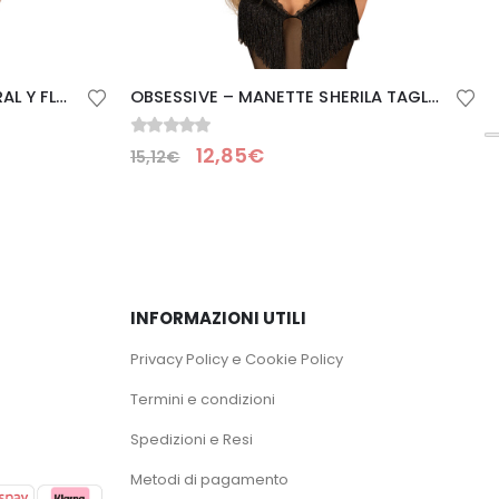
SUBBLIME TEDDY DISEÑO FLORAL Y FLEQUITOS NERO S/M
OBSESSIVE – MANETTE SHERILA TAGLIA UNICA
0
Su 5
12,85
€
15,12
€
INFORMAZIONI UTILI
Privacy Policy e Cookie Policy
Termini e condizioni
Spedizioni e Resi
Metodi di pagamento