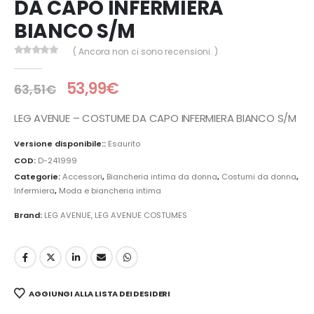
DA CAPO INFERMIERA
BIANCO S/M
( Ancora non ci sono recensioni. )
0
Di 5
53,99
€
63,51
€
LEG AVENUE – COSTUME DA CAPO INFERMIERA BIANCO S/M
Versione disponibile::
Esaurito
COD:
D-241999
Categorie:
Accessori
,
Biancheria intima da donna
,
Costumi da donna
,
Infermiera
,
Moda e biancheria intima
Brand:
LEG AVENUE
,
LEG AVENUE COSTUMES
AGGIUNGI ALLA LISTA DEI DESIDERI