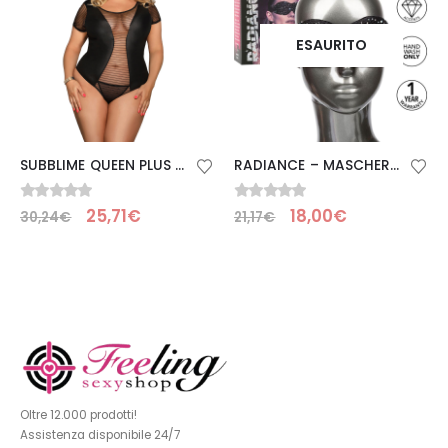
ESAURITO
SUBBLIME QUEEN PLUS – FETISH TEDDY MANICA CORTA
RADIANCE – MASCHERA BLACKOUT PER GLI OCCHI DEL RENO
0
Su 5
0
Su 5
25,71
€
18,00
€
30,24
€
21,17
€
Oltre 12.000 prodotti!
Assistenza disponibile 24/7