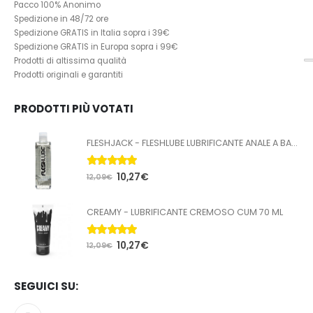
Pacco 100% Anonimo
Spedizione in 48/72 ore
Spedizione GRATIS in Italia sopra i 39€
Spedizione GRATIS in Europa sopra i 99€
Prodotti di altissima qualità
Prodotti originali e garantiti
PRODOTTI PIÙ VOTATI
FLESHJACK - FLESHLUBE LUBRIFICANTE ANALE A BASE ACQUA 100 ML
5.00
Su 5
10,27
€
12,09
€
CREAMY - LUBRIFICANTE CREMOSO CUM 70 ML
5.00
Su 5
10,27
€
12,09
€
SEGUICI SU: