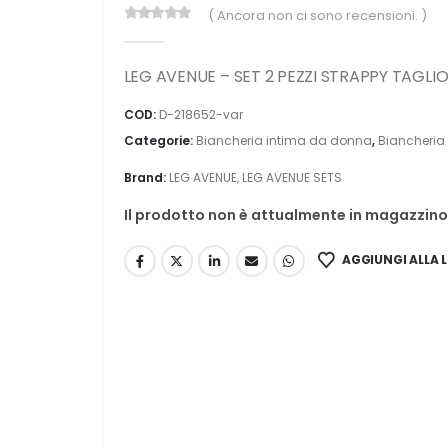
( Ancora non ci sono recensioni. )
0
Di 5
LEG AVENUE – SET 2 PEZZI STRAPPY TAGLI
COD:
D-218652-var
Categorie:
Biancheria intima da donna
,
Biancheria 
Brand:
LEG AVENUE
,
LEG AVENUE SETS
Il prodotto non è attualmente in magazzino 
AGGIUNGI ALLA L