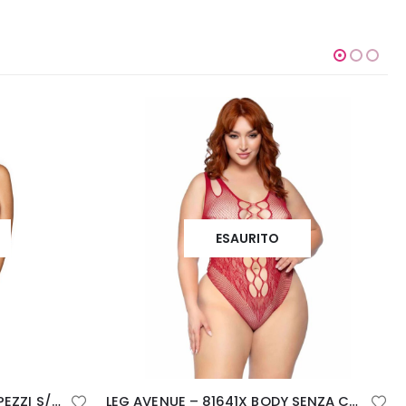
-15%
LEG AVENUE – 81641X BODY SENZA CUCITURE BORDEAUX TAGLIA 1X/2X
PRETTY LOVE – UOVO VIBRANTE CON TEXTURE MARINA RICARICABILE ROSSA