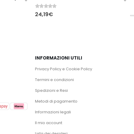
0
Su 5
40,27
€
47,37
€
INFORMAZIONI UTILI
Privacy Policy e Cookie Policy
Termini e condizioni
Spedizioni e Resi
Metodi di pagamento
Informazioni legali
Il mio account
Lista dei desideri