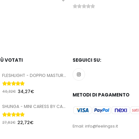
0
Su 5
24,19
€
IÙ VOTATI
SEGUICI SU:
FLESHLIGHT - DOPPIO MASTURBATORE QUICKSHOT STOYA
5.00
Su 5
34,27
€
40,32
€
METODI DI PAGAMENTO
SHUNGA - MINI CARESS BY CANDELIGHT CANDELA DA MASSAGGIO T VERDE 170 ML
5.00
Su 5
22,72
€
27,82
€
Email: info@feelingss.it