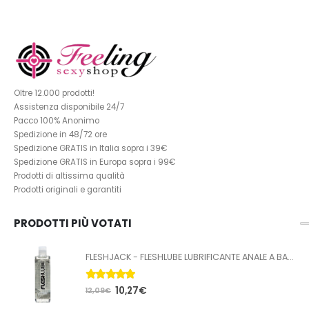
Oltre 12.000 prodotti!
Assistenza disponibile 24/7
Pacco 100% Anonimo
Spedizione in 48/72 ore
Spedizione GRATIS in Italia sopra i 39€
Spedizione GRATIS in Europa sopra i 99€
Prodotti di altissima qualità
Prodotti originali e garantiti
PRODOTTI PIÙ VOTATI
FLESHJACK - FLESHLUBE LUBRIFICANTE ANALE A BASE ACQUA 100 ML
5.00
Su 5
10,27
€
12,09
€