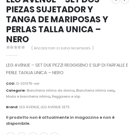
PIEZAS SUJETADOR Y
TANGA DE MARIPOSAS Y
PERLAS TALLA UNICA –
NERO
( Ancora non ci sono recensioni. )
0
Di 5
LEG AVENUE – SET DUE PEZZI REGGISENO E SLIP DI FARFALLE E
PERLE TAGLIA UNICA – NERO
COD:
D-231376-var
Categorie:
Biancheria intima da donna
,
Biancheria intima sexy
,
Moda e biancheria intima
,
Reggiseno e slip
Brand:
LEG AVENUE
,
LEG AVENUE SETS
Il prodotto non è attualmente in magazzino e non è
disponibile.