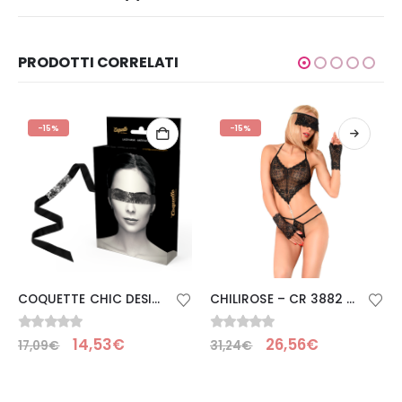
PRODOTTI CORRELATI
-15%
-15%
COQUETTE CHIC DESIRE – MASCHERA IN PIZZO NERO CON NASTRO
CHILIROSE – CR 3882 SET BODY ROJO S/M
0
Su 5
0
Su 5
14,53
€
26,56
€
17,09
€
31,24
€