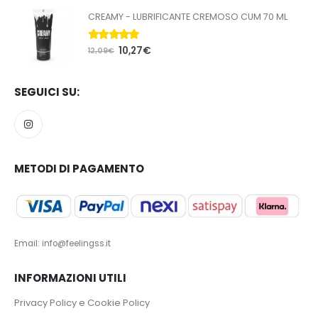
CREAMY - LUBRIFICANTE CREMOSO CUM 70 ML
5.00
Su 5
10,27
€
12,09
€
SEGUICI SU:
METODI DI PAGAMENTO
Email: info@feelingss.it
INFORMAZIONI UTILI
Privacy Policy e Cookie Policy