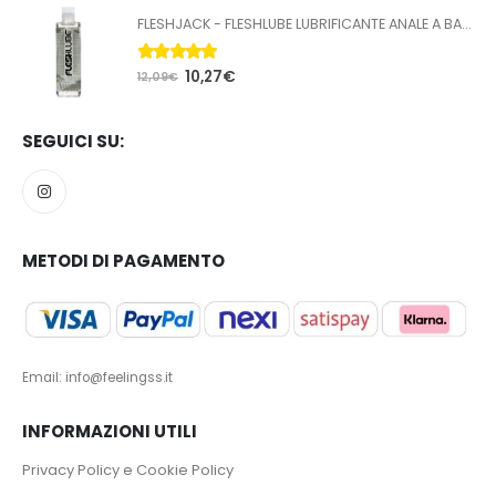
FLESHJACK - FLESHLUBE LUBRIFICANTE ANALE A BASE ACQUA 100 ML
5.00
Su 5
10,27
€
12,09
€
SEGUICI SU:
METODI DI PAGAMENTO
Email: info@feelingss.it
INFORMAZIONI UTILI
Privacy Policy e Cookie Policy