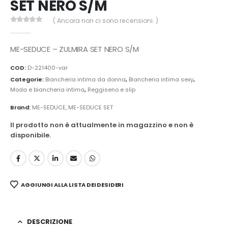
SET NERO S/M
( Ancora non ci sono recensioni. )
0
Di 5
ME-SEDUCE – ZULMIRA SET NERO S/M
COD:
D-221400-var
Categorie:
Biancheria intima da donna
,
Biancheria intima sexy
,
Moda e biancheria intima
,
Reggiseno e slip
Brand:
ME-SEDUCE
,
ME-SEDUCE SET
Il prodotto non è attualmente in magazzino e non è
disponibile.
AGGIUNGI ALLA LISTA DEI DESIDERI
DESCRIZIONE