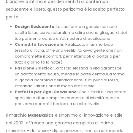
biancheria intima e desideri sentirti al contempo
seducente e libero, questo perizoma è la scelta perfetta
per te.
Design Seducente:
La sua forma a goccia non solo
esalta le tue curve naturali, ma attira anche gli sguardi del
tuo partner, creando un’atmosfera di eccitazione.
Comodità Eccezionale:
Realizzato in un morbido
tessuto di lycra, offre una vestibilità avvolgente che non
compromette il comfort, permettendoti di portarlo per
tutto il giorno (o la notte).
Fascione Elastico:
La fascia elastica in vita garantisce
un adattamento sicuro, mentre la parte centrale a forma
di goccia incornicia delicatamente i tuoi punti di forza,
attirando l’attenzione in modo irresistibile.
Perfetto per Ogni Occasione:
Che si tratti di una serata
speciale o di un semplice momento di intimità, questo
perizoma porterà il tuo look a un altro livello.
Il marchio
MaleBasics
è sinonimo di innovazione e stile
dal 2003, offrendo una gamma completa di intimo
maschile – dai boxer-slip ai perizomi, non dimenticando