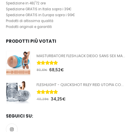
Spedizione in 48/72 ore
Spedizione GRATIS in Italia sopra i 39€
Spedizione GRATIS in Europa sopra i 99€
Prodotti di altissima qualità
Prodotti originali e garantiti
PRODOTTI PIÙ VOTATI
MASTURBATORE FLESHJACK DIEGO SANS SEX MACHINE BUTT
5.00
Su 5
68,52
€
80,61
€
FLESHLIGHT - QUICKSHOT RILEY REID UTOPIA COMPATTA
5.00
Su 5
34,25
€
40,28
€
SEGUICI SU: