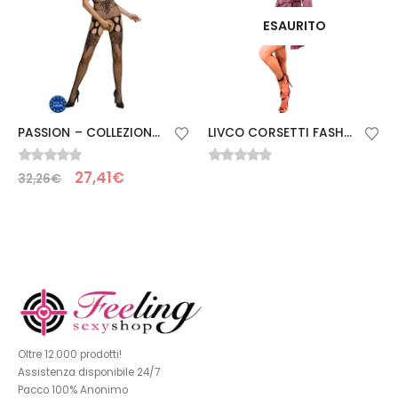
ESAURITO
PASSION – COLLEZIONE ECO BODYSTOCKING ECO BS014 NERO
LIVCO CORSETTI FASHION – JACQUELINE LC 90249 BATA + CAMISA + PANTY VIOLET S/M
0
Su 5
0
Su 5
27,41
€
32,26
€
Oltre 12.000 prodotti!
Assistenza disponibile 24/7
Pacco 100% Anonimo