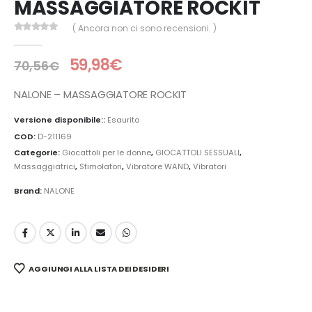
MASSAGGIATORE ROCKIT
( Ancora non ci sono recensioni. )
0
Di 5
59,98
€
70,56
€
NALONE – MASSAGGIATORE ROCKIT
Versione disponibile::
Esaurito
COD:
D-211169
Categorie:
Giocattoli per le donne
,
GIOCATTOLI SESSUALI
,
Massaggiatrici
,
Stimolatori
,
Vibratore WAND
,
Vibratori
Brand:
NALONE
AGGIUNGI ALLA LISTA DEI DESIDERI