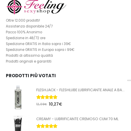
Oltre 12.000 prodotti!
Assistenza disponibile 24/7
Pacco 100% Anonimo
Spedizione in 48/72 ore
Spedizione GRATIS in Italia sopra i 39€
Spedizione GRATIS in Europa sopra i 99€
Prodotti di altissima qualità
Prodotti originali e garantiti
PRODOTTI PIÙ VOTATI
FLESHJACK - FLESHLUBE LUBRIFICANTE ANALE A BASE ACQUA 100 ML
5.00
Su 5
10,27
€
12,09
€
CREAMY - LUBRIFICANTE CREMOSO CUM 70 ML