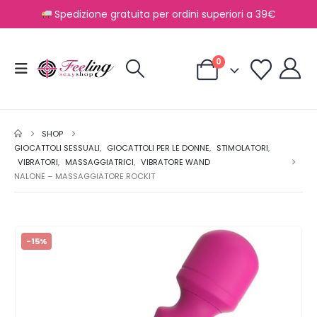
Spedizione gratuita per ordini superiori a 39€
0
SHOP
GIOCATTOLI SESSUALI
,
GIOCATTOLI PER LE DONNE
,
STIMOLATORI
,
VIBRATORI
,
MASSAGGIATRICI
,
VIBRATORE WAND
NALONE – MASSAGGIATORE ROCKIT
-15%