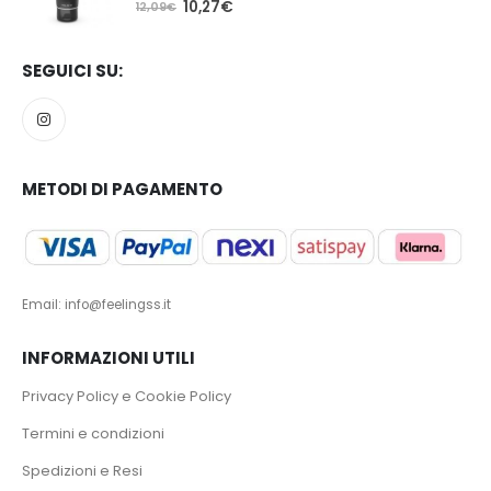
5.00
Su 5
10,27
€
12,09
€
SEGUICI SU:
METODI DI PAGAMENTO
Email: info@feelingss.it
INFORMAZIONI UTILI
Privacy Policy e Cookie Policy
Termini e condizioni
Spedizioni e Resi