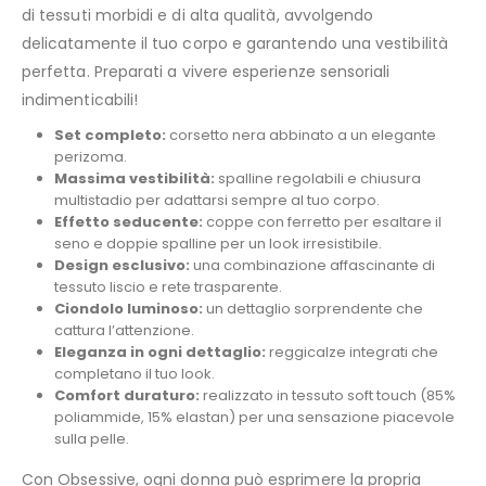
di tessuti morbidi e di alta qualità, avvolgendo
delicatamente il tuo corpo e garantendo una vestibilità
perfetta. Preparati a vivere esperienze sensoriali
indimenticabili!
Set completo:
corsetto nera abbinato a un elegante
perizoma.
Massima vestibilità:
spalline regolabili e chiusura
multistadio per adattarsi sempre al tuo corpo.
Effetto seducente:
coppe con ferretto per esaltare il
seno e doppie spalline per un look irresistibile.
Design esclusivo:
una combinazione affascinante di
tessuto liscio e rete trasparente.
Ciondolo luminoso:
un dettaglio sorprendente che
cattura l’attenzione.
Eleganza in ogni dettaglio:
reggicalze integrati che
completano il tuo look.
Comfort duraturo:
realizzato in tessuto soft touch (85%
poliammide, 15% elastan) per una sensazione piacevole
sulla pelle.
Con Obsessive, ogni donna può esprimere la propria