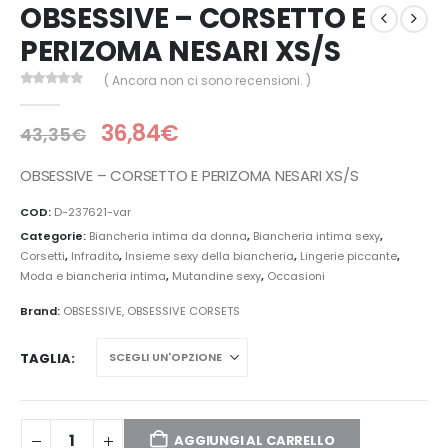
OBSESSIVE – CORSETTO E
PERIZOMA NESARI XS/S
( Ancora non ci sono recensioni. )
0
Di 5
36,84
€
43,35
€
OBSESSIVE – CORSETTO E PERIZOMA NESARI XS/S
COD:
D-237621-var
Categorie:
Biancheria intima da donna
,
Biancheria intima sexy
,
Corsetti
,
Infradito
,
Insieme sexy della biancheria
,
Lingerie piccante
,
Moda e biancheria intima
,
Mutandine sexy
,
Occasioni
Brand:
OBSESSIVE
,
OBSESSIVE CORSETS
TAGLIA
AGGIUNGI AL CARRELLO