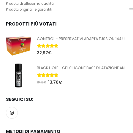
Prodotti di altissima qualità
Prodotti originali e garantiti
PRODOTTI PIÙ VOTATI
CONTROL - PRESERVATIVI ADAPTA FUSSION 144 UNITÀ
5.00
Su 5
32,97
€
BLACK HOLE - GEL SILICONE BASE DILATAZIONE ANALE 100 ML
5.00
Su 5
13,70
€
16,12
€
SEGUICI SU:
METODI DI PAGAMENTO