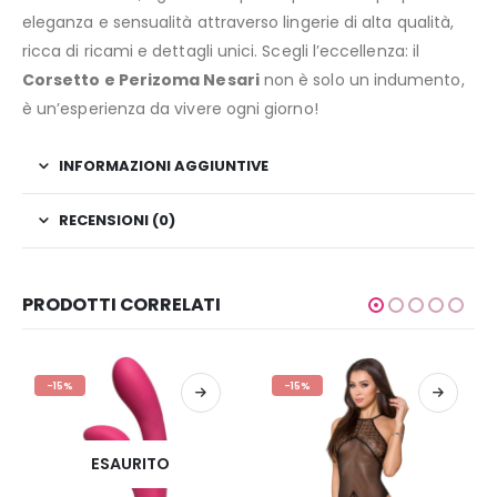
eleganza e sensualità attraverso lingerie di alta qualità,
ricca di ricami e dettagli unici. Scegli l’eccellenza: il
Corsetto e Perizoma Nesari
non è solo un indumento,
è un’esperienza da vivere ogni giorno!
INFORMAZIONI AGGIUNTIVE
RECENSIONI (0)
PRODOTTI CORRELATI
-15%
-15%
ESAURITO