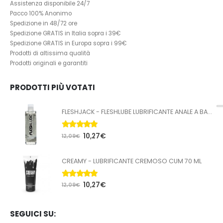
Assistenza disponibile 24/7
Pacco 100% Anonimo
Spedizione in 48/72 ore
Spedizione GRATIS in Italia sopra i 39€
Spedizione GRATIS in Europa sopra i 99€
Prodotti di altissima qualità
Prodotti originali e garantiti
PRODOTTI PIÙ VOTATI
FLESHJACK - FLESHLUBE LUBRIFICANTE ANALE A BASE ACQUA 100 ML
5.00
Su 5
10,27
€
12,09
€
CREAMY - LUBRIFICANTE CREMOSO CUM 70 ML
5.00
Su 5
10,27
€
12,09
€
SEGUICI SU: