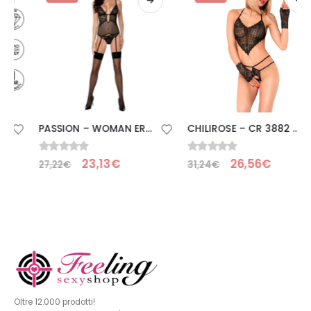
PASSION – WOMAN ERZA CORSET S/M
CHILIROSE – CR 3882 SET BODY ROJO S/M
0
Su 5
0
Su 5
23,13
€
26,56
€
27,22
€
31,24
€
Oltre 12.000 prodotti!