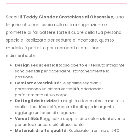
Scopri il
Teddy Glandez Crotchless di Obsessive
, una
lingerie che non lascia nulla all’immaginazione e
promette di far battere forte il cuore della tua persona
speciale. Realizzato per sedurre e incantare, questo
modello è perfetto per momenti di passione
indimenticabili.
Design seducente:
Il taglio aperto e il tessuto intrigante
sono pensati per accendere istantaneamente la
passione.
Comfort e vestibilità:
Le spalline regolabili
garantiscono un’ottima vestibilità, adattandosi
perfettamente al tuo corpo.
Dettagli da brivido:
La cinghia attorno al collo mette in
risalto il tuo décolleté, mentre il dettaglio in argento
aggiunge un tocco di eleganza.
Versatilità:
Reggicalze doppi in due colorazioni diverse
per un look ancora più affascinante.
Materiali di alta qualità:
Realizzato in un mix di 94%