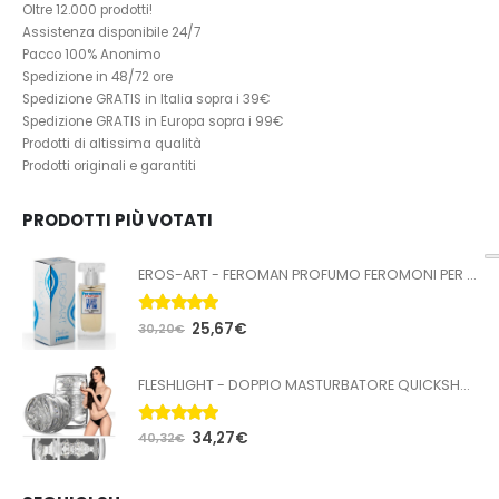
Oltre 12.000 prodotti!
Assistenza disponibile 24/7
Pacco 100% Anonimo
Spedizione in 48/72 ore
Spedizione GRATIS in Italia sopra i 39€
Spedizione GRATIS in Europa sopra i 99€
Prodotti di altissima qualità
Prodotti originali e garantiti
PRODOTTI PIÙ VOTATI
EROS-ART - FEROMAN PROFUMO FEROMONI PER UOMO 50 ML
5.00
Su 5
25,67
€
30,20
€
FLESHLIGHT - DOPPIO MASTURBATORE QUICKSHOT STOYA
5.00
Su 5
34,27
€
40,32
€