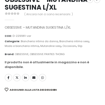
SUGESTINA L/XL
( Ancora non ci sono recensioni. )
0
Di 5
OBSESSIVE – MUTANDINA SUGESTINA L/XL
COD:
D-229981-var
Categorie:
Biancheria intima da donna
,
Biancheria intima sexy
,
Moda e biancheria intima
,
Mutandine sexy
,
Occasioni
,
Slip
Brand:
OBSESSIVE
,
OBSESSIVE PANTIES THONG
Il prodotto non è attualmente in magazzino e non è
disponibile.
AGGIUNGI ALLA LISTA DEI DESIDERI