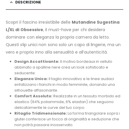
DESCRIZIONE
Scopri il fascino irresistibile delle
Mutandine Sugestina
L/XL di Obsessive
, il must-have per chi desidera
dominare con eleganza la propria camera da letto.
Questi slip unici non sono solo un capo di lingerie, ma un
vero e proprio inno alla sensualità e all’autenticità.
Design Accattivante:
Il motivo bordeaux in velluto
abbinato a spalline nere crea un look sofisticato e
seducente.
Eleganza Unica:
Il taglio innovativo e le linee audaci
enfatizzano i fianchi in modo femminile, donando una
silhouette affascinante.
Comfort Assoluto:
Realizzate in un tessuto morbido ed
elastico (94% poliammide, 6% elastan) che seguono
delicatamente le curve del tuo corpo.
Ritaglio Tridimensionale:
La forma triangolare sopra i
glutei conferisce un tocco di originalità e seduzione che
non potrà passare inosservato.