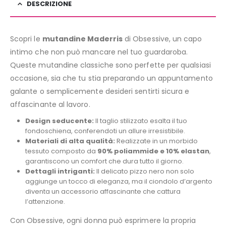
DESCRIZIONE
Scopri le
mutandine Maderris
di Obsessive, un capo
intimo che non può mancare nel tuo guardaroba.
Queste mutandine classiche sono perfette per qualsiasi
occasione, sia che tu stia preparando un appuntamento
galante o semplicemente desideri sentirti sicura e
affascinante al lavoro.
Design seducente:
Il taglio stilizzato esalta il tuo
fondoschiena, conferendoti un allure irresistibile.
Materiali di alta qualità:
Realizzate in un morbido
tessuto composto da
90% poliammide e 10% elastan
,
garantiscono un comfort che dura tutto il giorno.
Dettagli intriganti:
Il delicato pizzo nero non solo
aggiunge un tocco di eleganza, ma il ciondolo d’argento
diventa un accessorio affascinante che cattura
l’attenzione.
Con Obsessive, ogni donna può esprimere la propria