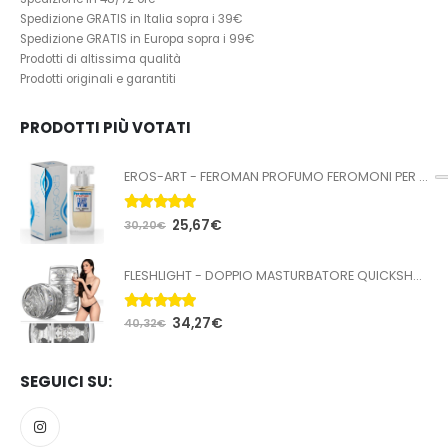
Spedizione GRATIS in Italia sopra i 39€
Spedizione GRATIS in Europa sopra i 99€
Prodotti di altissima qualità
Prodotti originali e garantiti
PRODOTTI PIÙ VOTATI
EROS-ART - FEROMAN PROFUMO FEROMONI PER UOMO 50 ML
5.00
Su 5
25,67
€
30,20
€
FLESHLIGHT - DOPPIO MASTURBATORE QUICKSHOT STOYA
5.00
Su 5
34,27
€
40,32
€
SEGUICI SU: