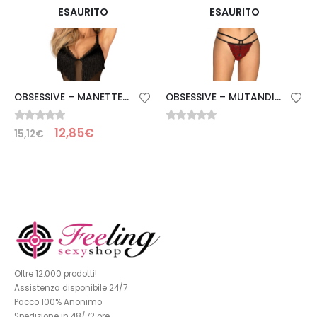
ESAURITO
ESAURITO
OBSESSIVE – MANETTE SHERILA TAGLIA UNICA
OBSESSIVE – MUTANDINA SUGESTINA L/XL
0
Su 5
0
Su 5
12,85
€
15,12
€
Oltre 12.000 prodotti!
Assistenza disponibile 24/7
Pacco 100% Anonimo
Spedizione in 48/72 ore