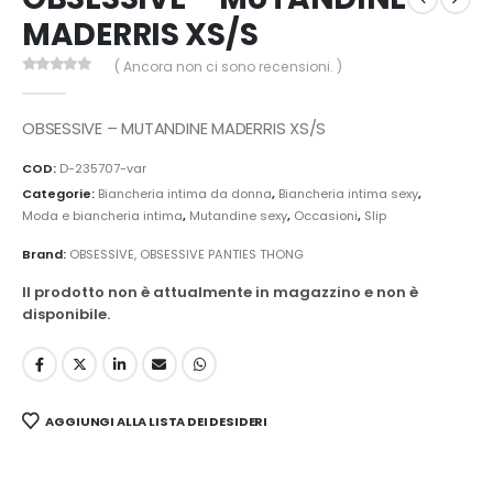
MADERRIS XS/S
( Ancora non ci sono recensioni. )
0
Di 5
OBSESSIVE – MUTANDINE MADERRIS XS/S
COD:
D-235707-var
Categorie:
Biancheria intima da donna
,
Biancheria intima sexy
,
Moda e biancheria intima
,
Mutandine sexy
,
Occasioni
,
Slip
Brand:
OBSESSIVE
,
OBSESSIVE PANTIES THONG
Il prodotto non è attualmente in magazzino e non è
disponibile.
AGGIUNGI ALLA LISTA DEI DESIDERI