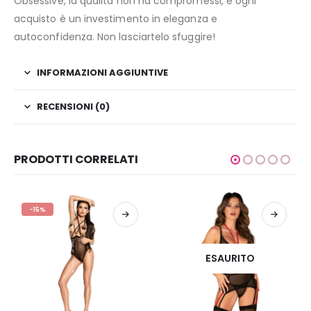
Obsessive, la qualità non ha compromessi, e ogni
acquisto è un investimento in eleganza e
autoconfidenza. Non lasciartelo sfuggire!
INFORMAZIONI AGGIUNTIVE
RECENSIONI (0)
PRODOTTI CORRELATI
-15%
ESAURITO