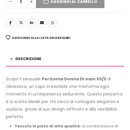
AGGIUNGI AL CARRELLO
AGGIUNGI ALLA LISTA DEI DESIDERI
DESCRIZIONE
Scopri il sensuale
Perizoma Donna Dream XS/S
di
Obsessive, un capo irresistibile che trasforma ogni
momento in un’esperienza seducente. Questo perizoma
è la scelta ideale per chi cerca di coniugare eleganza e
audacia, grazie al suo design raffinato e alla vestibilità
perfetta.
Tessuto in pizzo di alta qualità:
la combinazione di