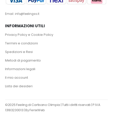
Email: info@feelingss.it
INFORMAZIONI UTILI
Privacy Policy e Cookie Policy
Termini e condizioni
Spedizioni e Resi
Metodi di pagamento
Informazioni legali
Il mio account
Lista dei desideri
©2025 Feeling di Cartisano Olimpia | Tutti i diritti riservati | P.IVA
13183230013 |
By FenixWeb