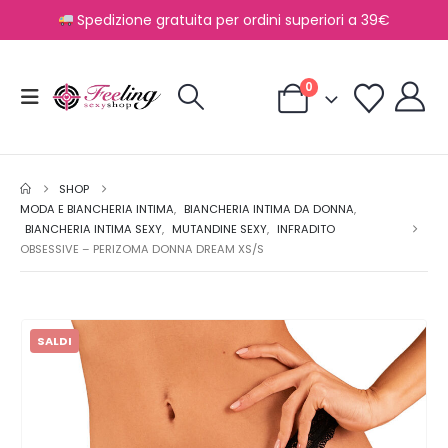
Spedizione gratuita per ordini superiori a 39€
0
SHOP
MODA E BIANCHERIA INTIMA
,
BIANCHERIA INTIMA DA DONNA
,
BIANCHERIA INTIMA SEXY
,
MUTANDINE SEXY
,
INFRADITO
OBSESSIVE – PERIZOMA DONNA DREAM XS/S
SALDI