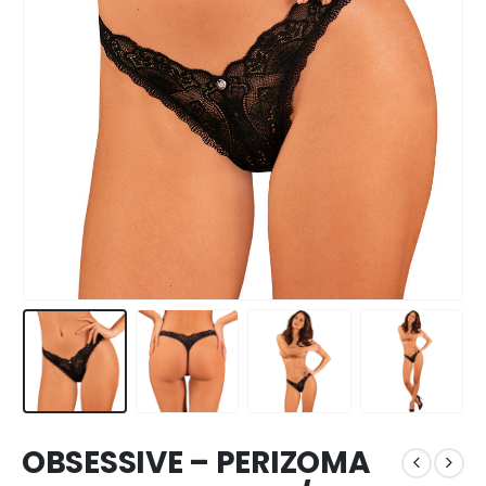
OBSESSIVE – PERIZOMA