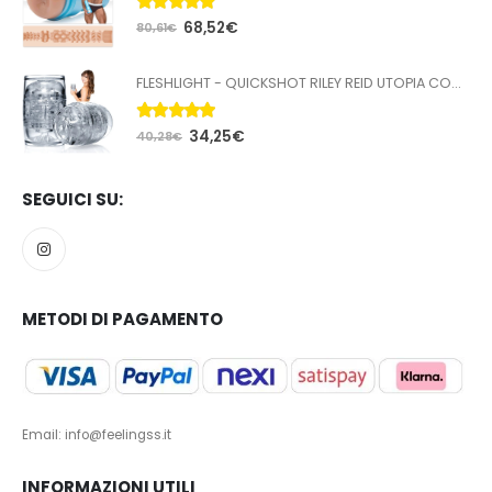
5.00
Su 5
68,52
€
80,61
€
FLESHLIGHT - QUICKSHOT RILEY REID UTOPIA COMPATTA
5.00
Su 5
34,25
€
40,28
€
SEGUICI SU:
METODI DI PAGAMENTO
Email: info@feelingss.it
INFORMAZIONI UTILI