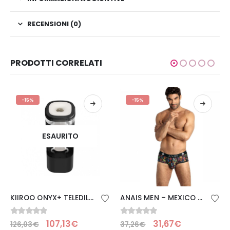
RECENSIONI (0)
PRODOTTI CORRELATI
-15%
-15%
ESAURITO
KIIROO ONYX+ TELEDILDONIC MASTURBADOR JESSICA DRAKE EXPERIENCE
ANAIS MEN – MEXICO BOXER BRIEF S
0
Su 5
0
Su 5
107,13
€
31,67
€
126,03
€
37,26
€