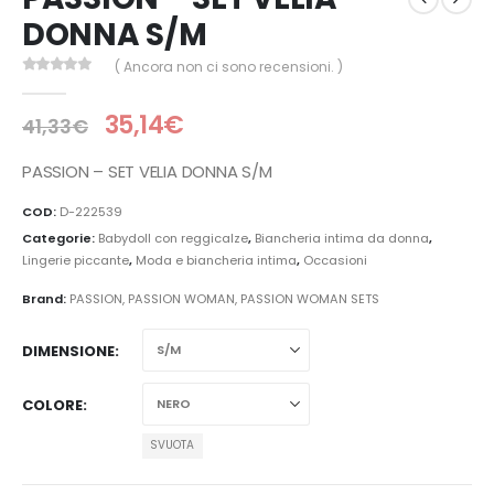
DONNA S/M
( Ancora non ci sono recensioni. )
0
Di 5
35,14
€
41,33
€
PASSION – SET VELIA DONNA S/M
COD:
D-222539
Categorie:
Babydoll con reggicalze
,
Biancheria intima da donna
,
Lingerie piccante
,
Moda e biancheria intima
,
Occasioni
Brand:
PASSION
,
PASSION WOMAN
,
PASSION WOMAN SETS
DIMENSIONE
COLORE
SVUOTA