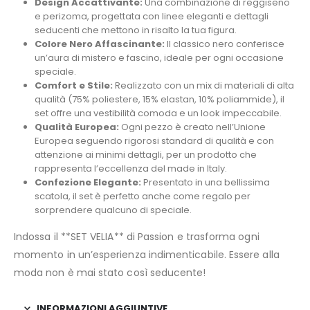
Design Accattivante:
Una combinazione di reggiseno
e perizoma, progettata con linee eleganti e dettagli
seducenti che mettono in risalto la tua figura.
Colore Nero Affascinante:
Il classico nero conferisce
un’aura di mistero e fascino, ideale per ogni occasione
speciale.
Comfort e Stile:
Realizzato con un mix di materiali di alta
qualità (75% poliestere, 15% elastan, 10% poliammide), il
set offre una vestibilità comoda e un look impeccabile.
Qualità Europea:
Ogni pezzo è creato nell’Unione
Europea seguendo rigorosi standard di qualità e con
attenzione ai minimi dettagli, per un prodotto che
rappresenta l’eccellenza del made in Italy.
Confezione Elegante:
Presentato in una bellissima
scatola, il set è perfetto anche come regalo per
sorprendere qualcuno di speciale.
Indossa il **SET VELIA** di Passion e trasforma ogni
momento in un’esperienza indimenticabile. Essere alla
moda non è mai stato così seducente!
INFORMAZIONI AGGIUNTIVE