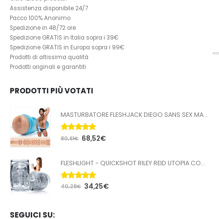
Assistenza disponibile 24/7
Pacco 100% Anonimo
Spedizione in 48/72 ore
Spedizione GRATIS in Italia sopra i 39€
Spedizione GRATIS in Europa sopra i 99€
Prodotti di altissima qualità
Prodotti originali e garantiti
PRODOTTI PIÙ VOTATI
MASTURBATORE FLESHJACK DIEGO SANS SEX MACHINE BUTT
5.00
Su 5
68,52
€
80,61
€
FLESHLIGHT - QUICKSHOT RILEY REID UTOPIA COMPATTA
5.00
Su 5
34,25
€
40,28
€
SEGUICI SU: