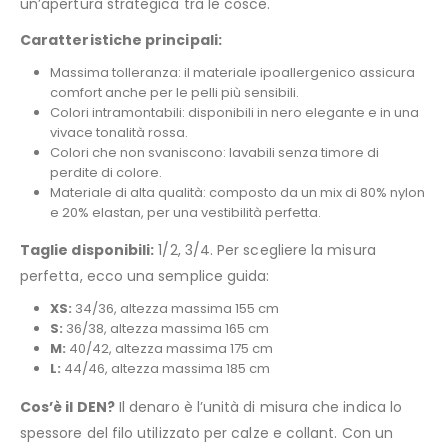
un’apertura strategica tra le cosce.
Caratteristiche principali:
Massima tolleranza: il materiale ipoallergenico assicura
comfort anche per le pelli più sensibili.
Colori intramontabili: disponibili in nero elegante e in una
vivace tonalità rossa.
Colori che non svaniscono: lavabili senza timore di
perdite di colore.
Materiale di alta qualità: composto da un mix di 80% nylon
e 20% elastan, per una vestibilità perfetta.
Taglie disponibili:
1/2, 3/4. Per scegliere la misura
perfetta, ecco una semplice guida:
XS:
34/36, altezza massima 155 cm
S:
36/38, altezza massima 165 cm
M:
40/42, altezza massima 175 cm
L:
44/46, altezza massima 185 cm
Cos’è il DEN?
Il denaro è l’unità di misura che indica lo
spessore del filo utilizzato per calze e collant. Con un