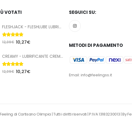
IÙ VOTATI
SEGUICI SU:
FLESHJACK - FLESHLUBE LUBRIFICANTE ANALE A BASE ACQUA 100 ML
5.00
Su 5
10,27
€
12,09
€
METODI DI PAGAMENTO
CREAMY - LUBRIFICANTE CREMOSO CUM 70 ML
5.00
Su 5
10,27
€
12,09
€
Email: info@feelingss.it
eling di Cartisano Olimpia | Tutti i diritti riservati | P.IVA 13183230013 |
By F