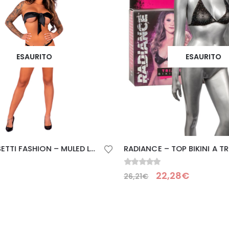
ESAURITO
ESAURITO
LIVCO CORSETTI FASHION – MULED LC 90681 PANTY NERO
0
Su 5
22,28
€
26,21
€