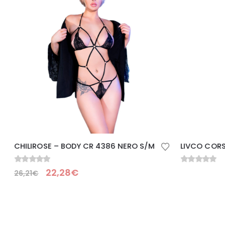
CHILIROSE – BODY CR 4386 NERO S/M
0
Su 5
0
Su 5
22,28
€
26,21
€