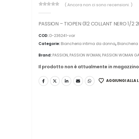
( Ancora non ci sono recensioni. )
0
Di 5
PASSION – TIOPEN 012 COLLANT NERO 1/2 
COD:
D-236241-var
Categorie:
Biancheria intima da donna
,
Biancheria 
Brand:
PASSION
,
PASSION WOMAN
,
PASSION WOMAN GA
Il prodotto non è attualmente in magazzino 
AGGIUNGI ALLA L