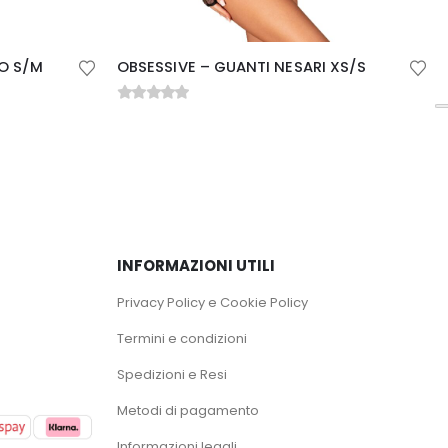
 XS/S
CHILIROSE – CR 4654 COLLANT STRASS NERO S/M
0
Su 5
12,85
€
15,12
€
INFORMAZIONI UTILI
Privacy Policy e Cookie Policy
Termini e condizioni
Spedizioni e Resi
Metodi di pagamento
Informazioni legali