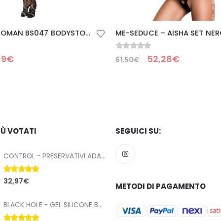
 AISHA SET NERO S/M
OBSESSIVE – GUANTI NESARI
0
Su 5
28
€
IÙ VOTATI
SEGUICI SU:
CONTROL - PRESERVATIVI ADAPTA FUSSION 144 UNITÀ
5.00
Su 5
32,97
€
METODI DI PAGAMENTO
BLACK HOLE - GEL SILICONE BASE DILATAZIONE ANALE 100 ML