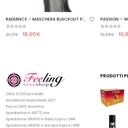
PASSION – WOMAN BS047 BODYSTOCKING NERO TAGLIA UNICA
ME-SEDUCE –
0
Su 5
0
Su 5
10,69
€
52,
12,58
€
61,50
€
PRODOTTI P
Oltre 12.000 prodotti!
Assistenza disponibile 24/7
Pacco 100% Anonimo
Spedizione in 48/72 ore
Spedizione GRATIS in Italia sopra i 39€
Spedizione GRATIS in Europa sopra i 99€