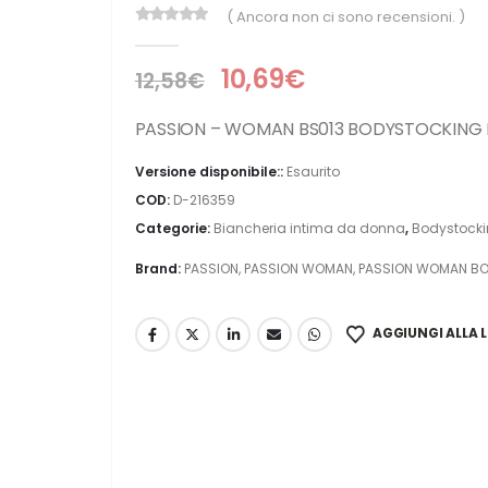
( Ancora non ci sono recensioni. )
0
Di 5
10,69
€
12,58
€
PASSION – WOMAN BS013 BODYSTOCKING 
Versione disponibile::
Esaurito
COD:
D-216359
Categorie:
Biancheria intima da donna
,
Bodystock
Brand:
PASSION
,
PASSION WOMAN
,
PASSION WOMAN B
AGGIUNGI ALLA L